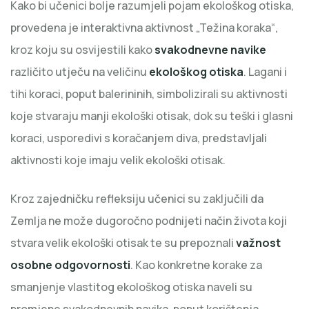
Kako bi učenici bolje razumjeli pojam ekološkog otiska,
provedena je interaktivna aktivnost „Težina koraka“,
kroz koju su osvijestili kako
svakodnevne navike
različito utječu na veličinu
ekološkog otiska
. Lagani i
tihi koraci, poput balerininih, simbolizirali su aktivnosti
koje stvaraju manji ekološki otisak, dok su teški i glasni
koraci, usporedivi s koračanjem diva, predstavljali
aktivnosti koje imaju velik ekološki otisak.
Kroz zajedničku refleksiju učenici su zaključili da
Zemlja ne može dugoročno podnijeti način života koji
stvara velik ekološki otisak te su prepoznali
važnost
osobne odgovornosti
. Kao konkretne korake za
smanjenje vlastitog ekološkog otiska naveli su
promjene svakodnevnih navika, poput korištenja