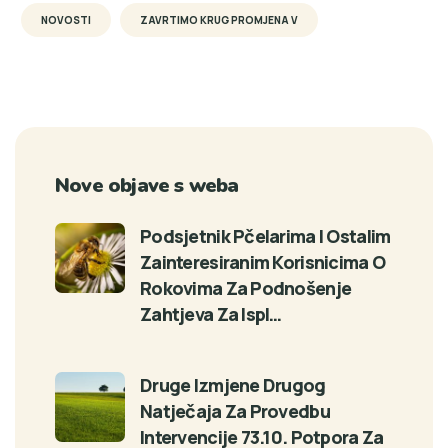
NOVOSTI
ZAVRTIMO KRUG PROMJENA V
Nove objave s weba
Podsjetnik Pčelarima I Ostalim
Zainteresiranim Korisnicima O
Rokovima Za Podnošenje
Zahtjeva Za Ispl…
Druge Izmjene Drugog
Natječaja Za Provedbu
Intervencije 73.10. Potpora Za