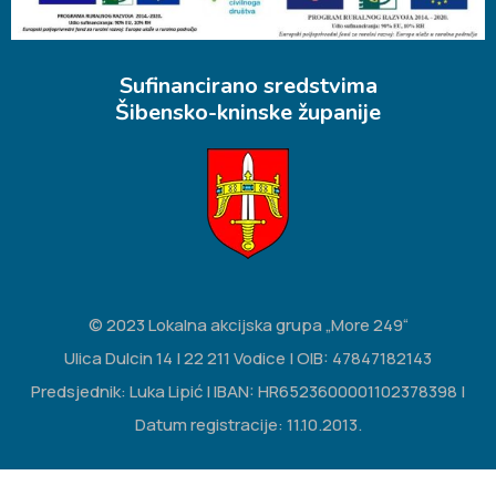
Sufinancirano sredstvima
Šibensko-kninske županije
© 2023 Lokalna akcijska grupa „More 249“
Ulica Dulcin 14 | 22 211 Vodice | OIB: 47847182143
Predsjednik: Luka Lipić | IBAN: HR6523600001102378398 |
Datum registracije: 11.10.2013.