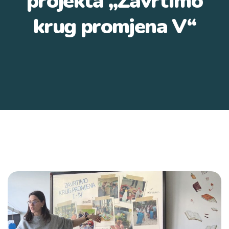
projekta „Zavrtimo
krug promjena V“