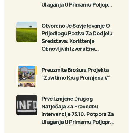
Ulaganja U Primarnu Poljop…
Otvoreno Je Savjetovanje O
Prijedlogu Poziva Za Dodjelu
Sredstava: Korištenje
Obnovljivih Izvora Ene…
Preuzmite Brošuru Projekta
“Zavrtimo Krug Promjena V“
Prve Izmjene Drugog
Natječaja Za Provedbu
Intervencije 73.10. Potpora Za
Ulaganja U Primarnu Poljopr…