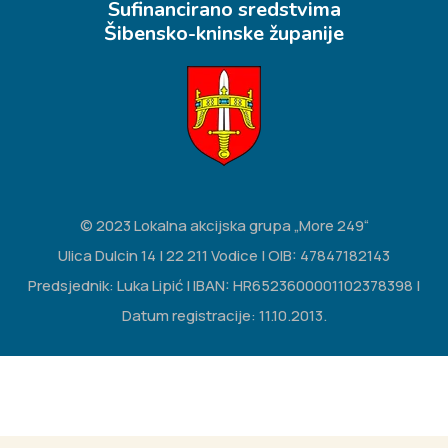
Sufinancirano sredstvima
Šibensko-kninske županije
© 2023 Lokalna akcijska grupa „More 249“
Ulica Dulcin 14 | 22 211 Vodice | OIB: 47847182143
Predsjednik: Luka Lipić | IBAN: HR6523600001102378398 |
Datum registracije: 11.10.2013.