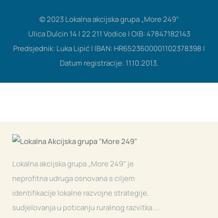
© 2023 Lokalna akcijska grupa „More 249“
Ulica Dulcin 14 | 22 211 Vodice | OIB: 47847182143
Predsjednik: Luka Lipić | IBAN: HR6523600001102378398 |
Datum registracije: 11.10.2013.
Lokalna akcijska grupa „More 249” je
neprofitna udruga osnovana s ciljem
identifikacije lokalne razvojne strategije,
sudjelovanja u poticanju ruralnog razvitka ...