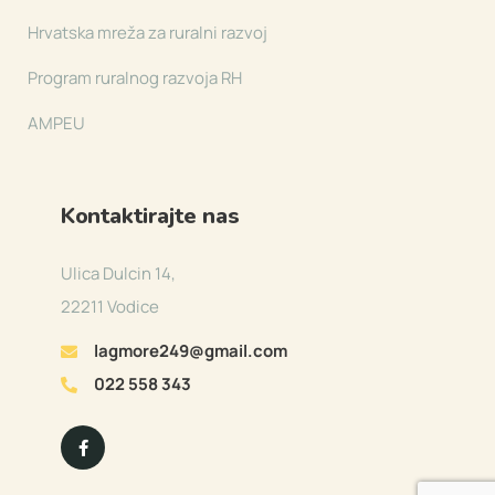
Hrvatska mreža za ruralni razvoj
Program ruralnog razvoja RH
AMPEU
Kontaktirajte nas
Ulica Dulcin 14,
22211 Vodice
lagmore249@gmail.com
022 558 343