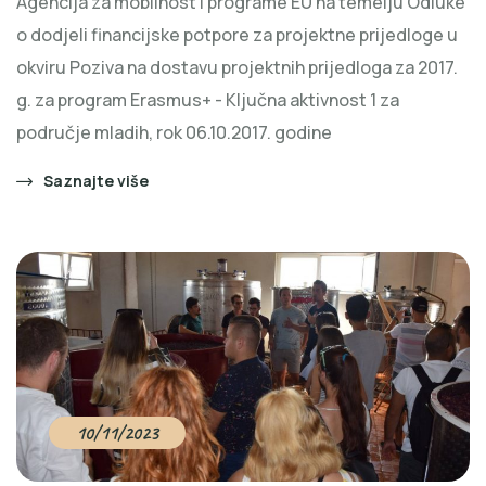
Agencija za mobilnost i programe EU na temelju Odluke
o dodjeli financijske potpore za projektne prijedloge u
okviru Poziva na dostavu projektnih prijedloga za 2017.
g. za program Erasmus+ - Ključna aktivnost 1 za
područje mladih, rok 06.10.2017. godine
Saznajte više
10/11/2023