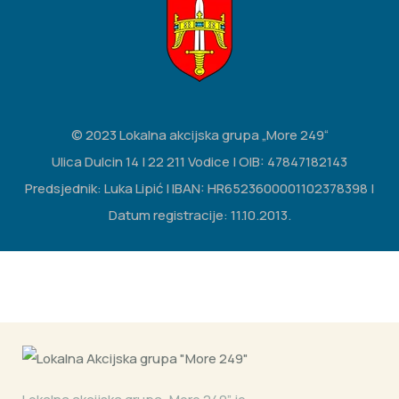
© 2023 Lokalna akcijska grupa „More 249“
Ulica Dulcin 14 | 22 211 Vodice | OIB: 47847182143
Predsjednik: Luka Lipić | IBAN: HR6523600001102378398 |
Datum registracije: 11.10.2013.