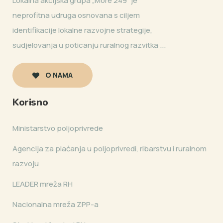
Lokalna akcijska grupa „More 249” je
neprofitna udruga osnovana s ciljem
identifikacije lokalne razvojne strategije,
sudjelovanja u poticanju ruralnog razvitka ...
O NAMA
Korisno
Ministarstvo poljoprivrede
Agencija za plaćanja u poljoprivredi, ribarstvu i ruralnom
razvoju
LEADER mreža RH
Nacionalna mreža ZPP-a