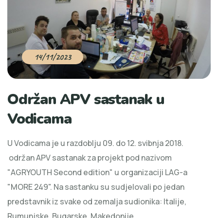
14/11/2023
Održan APV sastanak u
Vodicama
U Vodicama je u razdoblju 09. do 12. svibnja 2018.
održan APV sastanak za projekt pod nazivom
"AGRYOUTH Second edition" u organizaciji LAG-a
"MORE 249". Na sastanku su sudjelovali po jedan
predstavnik iz svake od zemalja sudionika: Italije,
Rumunjske, Bugarske, Makedonije,