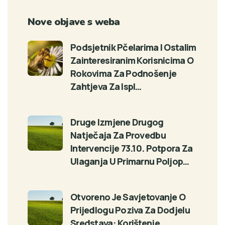
Nove objave s weba
Podsjetnik Pčelarima I Ostalim
Zainteresiranim Korisnicima O
Rokovima Za Podnošenje
Zahtjeva Za Ispl…
Druge Izmjene Drugog
Natječaja Za Provedbu
Intervencije 73.10. Potpora Za
Ulaganja U Primarnu Poljop…
Otvoreno Je Savjetovanje O
Prijedlogu Poziva Za Dodjelu
Sredstava: Korištenje