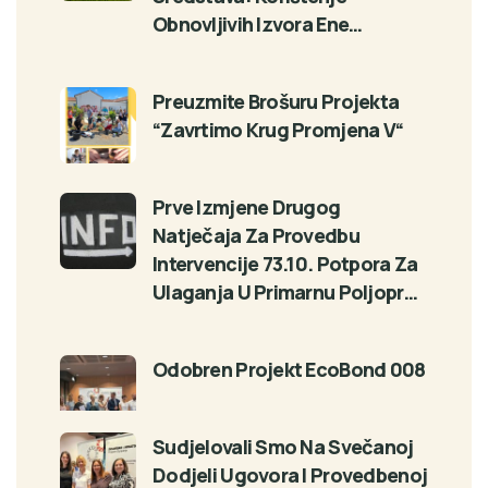
Obnovljivih Izvora Ene…
Preuzmite Brošuru Projekta
“Zavrtimo Krug Promjena V“
Prve Izmjene Drugog
Natječaja Za Provedbu
Intervencije 73.10. Potpora Za
Ulaganja U Primarnu Poljopr…
Odobren Projekt EcoBond 008
Sudjelovali Smo Na Svečanoj
Dodjeli Ugovora I Provedbenoj