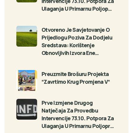
Intervencije 73.10. Potpora Za
Ulaganja U Primarnu Poljop…
Otvoreno Je Savjetovanje O
Prijedlogu Poziva Za Dodjelu
Sredstava: Korištenje
Obnovljivih Izvora Ene…
Preuzmite Brošuru Projekta
“Zavrtimo Krug Promjena V“
Prve Izmjene Drugog
Natječaja Za Provedbu
Intervencije 73.10. Potpora Za
Ulaganja U Primarnu Poljopr…