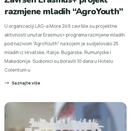
razmjene mladih “AgroYouth”
U organizaciji LAG-a More 249 završile su projektne
aktivnosti unutar Erasmus+ programa razmjene mladih
pod nazivom ”AgroYouth" na kojem je sudjelovalo 25
mladih iz Hrvatske, Italije, Bugarske, Rumunjske i
Makedonije. Sudionici su boravili 10 dana u Hotelu
Colentum u
Saznajte više