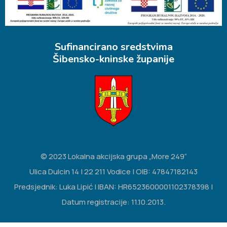
Sufinancirano sredstvima
Šibensko-kninske županije
© 2023 Lokalna akcijska grupa „More 249“
Ulica Dulcin 14 | 22 211 Vodice | OIB: 47847182143
Predsjednik: Luka Lipić | IBAN: HR6523600001102378398 |
Datum registracije: 11.10.2013.