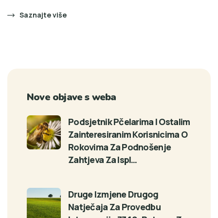
Saznajte više
Nove objave s weba
Podsjetnik Pčelarima I Ostalim
Zainteresiranim Korisnicima O
Rokovima Za Podnošenje
Zahtjeva Za Ispl…
Druge Izmjene Drugog
Natječaja Za Provedbu