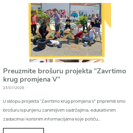
Preuzmite brošuru projekta “Zavrtimo
krug promjena V“
23/07/2026
U sklopu projekta “Zavrtimo krug promjena V“ pripremili smo
brošuru ispunjenu zanimljivim sadržajima, edukativnim
zadacima i korisnim informacijama koje potiču…