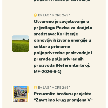
By LAG "MORE 249"
Otvoreno je savjetovanje o
prijedlogu Poziva za dodjelu
sredstava: Korištenje
obnovljivih izvora energije u
sektoru primarne
poljoprivredne proizvodnje i
prerade poljoprivrednih
proizvoda (Referentni broj:
MF-2026-6-1)
By LAG "MORE 249"
Preuzmite brošuru projekta
“Zavrtimo krug promjena V“