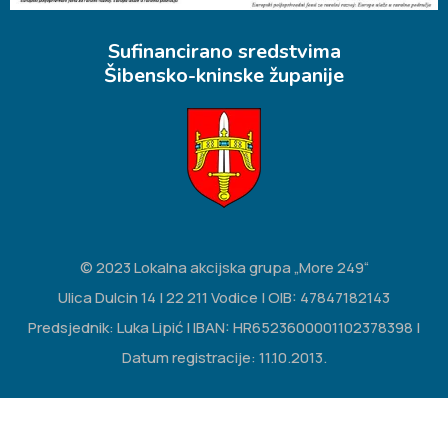
Sufinancirano sredstvima
Šibensko-kninske županije
© 2023 Lokalna akcijska grupa „More 249“
Ulica Dulcin 14 | 22 211 Vodice | OIB: 47847182143
Predsjednik: Luka Lipić | IBAN: HR6523600001102378398 |
Datum registracije: 11.10.2013.