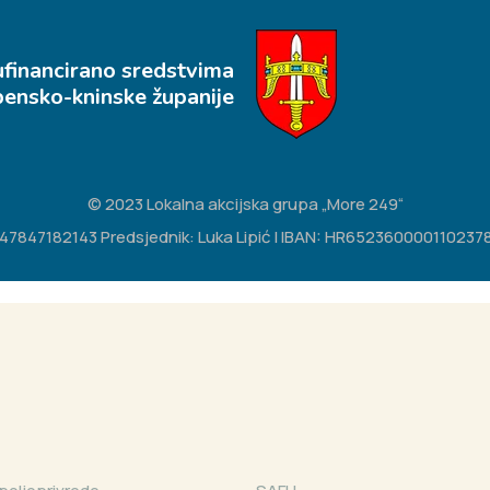
ufinancirano sredstvima
bensko-kninske županije
© 2023 Lokalna akcijska grupa „More 249“
IB: 47847182143 Predsjednik: Luka Lipić | IBAN: HR65236000011023783