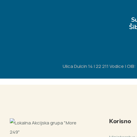
S
Ši
Ulica Dulcin 14 | 22 211 Vodice | O
Korisno