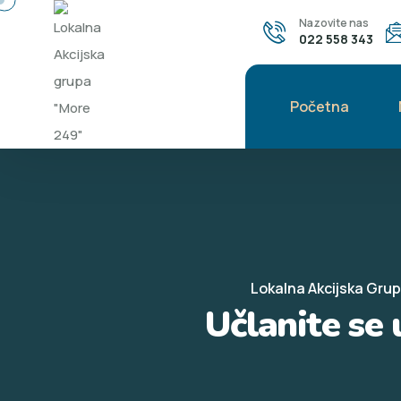
Nazovite nas
022 558 343
Početna
Lokalna Akcijska Gru
Učlanite se