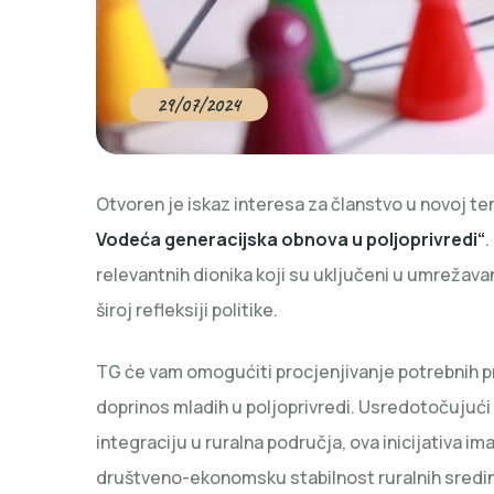
29/07/2024
Otvoren je iskaz interesa za članstvo u novoj 
Vodeća generacijska obnova u poljoprivredi“
.
relevantnih dionika koji su uključeni u umrežava
široj refleksiji politike.
TG će vam omogućiti procjenjivanje potrebnih pro
doprinos mladih u poljoprivredi. Usredotočujući 
integraciju u ruralna područja, ova inicijativa im
društveno-ekonomsku stabilnost ruralnih sredina