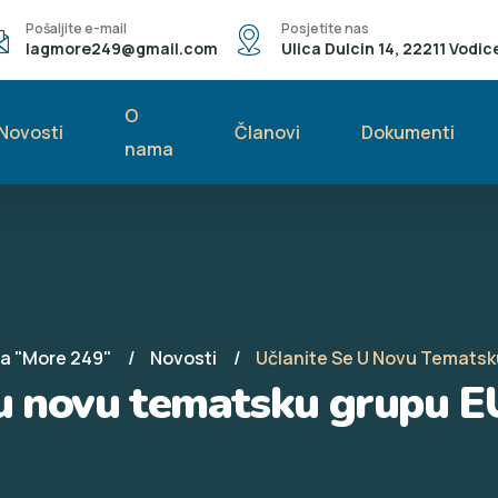
Pošaljite e-mail
Posjetite nas
lagmore249@gmail.com
Ulica Dulcin 14, 22211 Vodic
O
Novosti
Članovi
Dokumenti
nama
pa "More 249"
Novosti
Učlanite Se U Novu Temats
 u novu tematsku grupu 