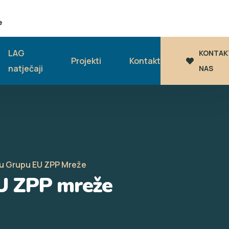
e
LAG
KONTAK
Projekti
Kontakt
natječaji
NAS
ku Grupu EU ZPP Mreže
EU ZPP mreže