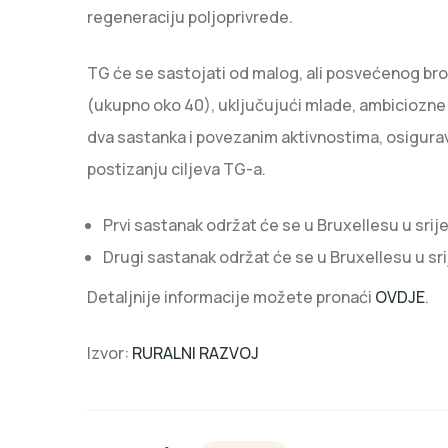
regeneraciju poljoprivrede.
TG će se sastojati od malog, ali posvećenog broja
(ukupno oko 40), uključujući mlade, ambiciozne 
dva sastanka i povezanim aktivnostima, osigurava
postizanju ciljeva TG-a.
Prvi sastanak održat će se u Bruxellesu u srij
Drugi sastanak održat će se u Bruxellesu u sri
Detaljnije informacije možete pronaći
OVDJE
.
Izvor:
RURALNI RAZVOJ