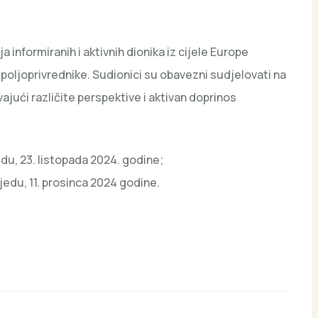
 informiranih i aktivnih dionika iz cijele Europe
poljoprivrednike. Sudionici su obavezni sudjelovati na
jući različite perspektive i aktivan doprinos
edu, 23. listopada 2024. godine;
jedu, 11. prosinca 2024 godine.