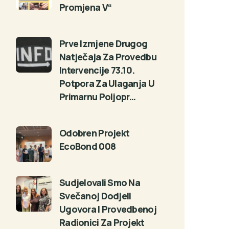
Promjena V“
Prve Izmjene Drugog
Natječaja Za Provedbu
Intervencije 73.10.
Potpora Za Ulaganja U
Primarnu Poljopr…
Odobren Projekt
EcoBond 008
Sudjelovali Smo Na
Svečanoj Dodjeli
Ugovora I Provedbenoj
Radionici Za Projekt