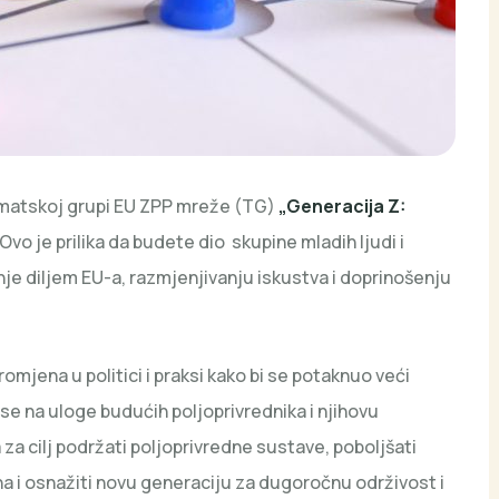
tematskoj grupi EU ZPP mreže (TG)
„Generacija Z:
 Ovo je prilika da budete dio skupine mladih ljudi i
nje diljem EU-a, razmjenjivanju iskustva i doprinošenju
mjena u politici i praksi kako bi se potaknuo veći
se na uloge budućih poljoprivrednika i njihovu
a za cilj podržati poljoprivredne sustave, poboljšati
 i osnažiti novu generaciju za dugoročnu održivost i