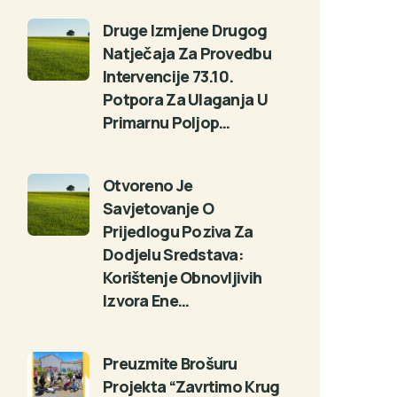
Druge Izmjene Drugog
Natječaja Za Provedbu
Intervencije 73.10.
Potpora Za Ulaganja U
Primarnu Poljop…
Otvoreno Je
Savjetovanje O
Prijedlogu Poziva Za
Dodjelu Sredstava:
Korištenje Obnovljivih
Izvora Ene…
Preuzmite Brošuru
Projekta “Zavrtimo Krug