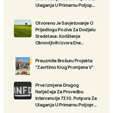
Ulaganja U Primarnu Poljop…
Otvoreno Je Savjetovanje O
Prijedlogu Poziva Za Dodjelu
Sredstava: Korištenje
Obnovljivih Izvora Ene…
Preuzmite Brošuru Projekta
“Zavrtimo Krug Promjena V“
Prve Izmjene Drugog
Natječaja Za Provedbu
Intervencije 73.10. Potpora Za
Ulaganja U Primarnu Poljopr…