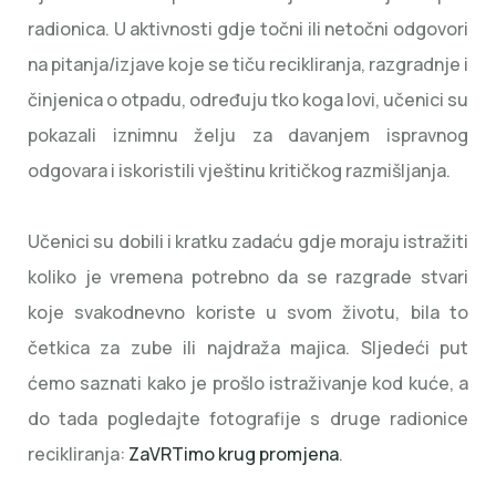
radionica. U aktivnosti gdje točni ili netočni odgovori
na pitanja/izjave koje se tiču recikliranja, razgradnje i
činjenica o otpadu, određuju tko koga lovi, učenici su
pokazali iznimnu želju za davanjem ispravnog
odgovara i iskoristili vještinu kritičkog razmišljanja.
Učenici su dobili i kratku zadaću gdje moraju istražiti
koliko je vremena potrebno da se razgrade stvari
koje svakodnevno koriste u svom životu, bila to
četkica za zube ili najdraža majica. Sljedeći put
ćemo saznati kako je prošlo istraživanje kod kuće, a
do tada pogledajte fotografije s druge radionice
recikliranja:
ZaVRTimo krug promjena
.