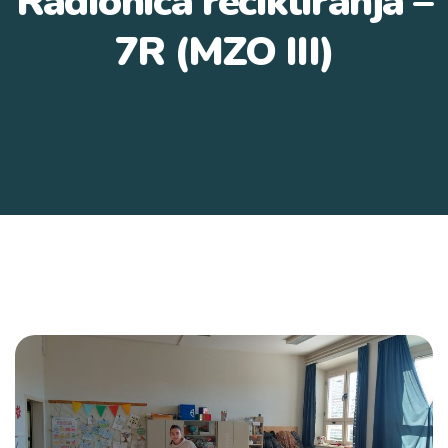
Radionica recikliranja –
7R (MZO III)