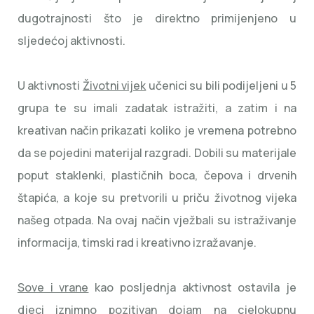
dugotrajnosti što je direktno primijenjeno u
sljedećoj aktivnosti.
U aktivnosti
Životni vijek
učenici su bili podijeljeni u 5
grupa te su imali zadatak istražiti, a zatim i na
kreativan način prikazati koliko je vremena potrebno
da se pojedini materijal razgradi. Dobili su materijale
poput staklenki, plastičnih boca, čepova i drvenih
štapića, a koje su pretvorili u priču životnog vijeka
našeg otpada. Na ovaj način vježbali su istraživanje
informacija, timski rad i kreativno izražavanje.
Sove i vrane
kao posljednja aktivnost ostavila je
djeci iznimno pozitivan dojam na cjelokupnu