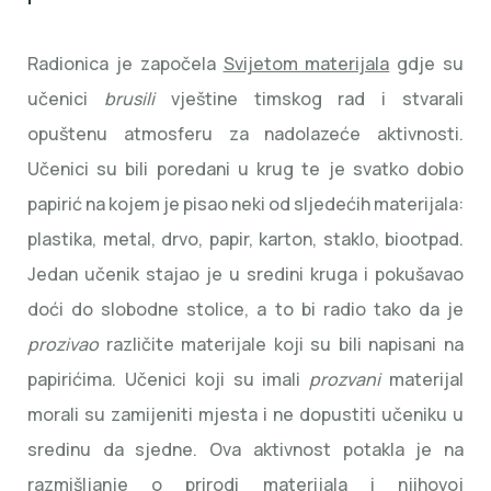
Radionica je započela
Svijetom materijala
gdje su
učenici
brusili
vještine timskog rad i stvarali
opuštenu atmosferu za nadolazeće aktivnosti.
Učenici su bili poredani u krug te je svatko dobio
papirić na kojem je pisao neki od sljedećih materijala:
plastika, metal, drvo, papir, karton, staklo, biootpad.
Jedan učenik stajao je u sredini kruga i pokušavao
doći do slobodne stolice, a to bi radio tako da je
prozivao
različite materijale koji su bili napisani na
papirićima. Učenici koji su imali
prozvani
materijal
morali su zamijeniti mjesta i ne dopustiti učeniku u
sredinu da sjedne. Ova aktivnost potakla je na
razmišljanje o prirodi materijala i njihovoj