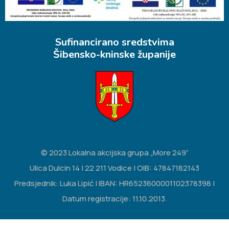
Sufinancirano sredstvima
Šibensko-kninske županije
© 2023 Lokalna akcijska grupa „More 249“
Ulica Dulcin 14 | 22 211 Vodice | OIB: 47847182143
Predsjednik: Luka Lipić | IBAN: HR6523600001102378398 |
Datum registracije: 11.10.2013.