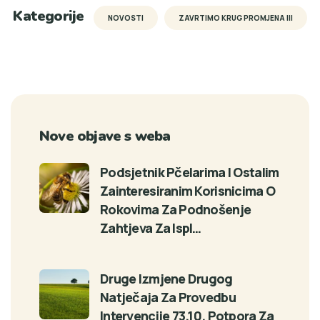
Kategorije
NOVOSTI
ZAVRTIMO KRUG PROMJENA III
Nove objave s weba
Podsjetnik Pčelarima I Ostalim
Zainteresiranim Korisnicima O
Rokovima Za Podnošenje
Zahtjeva Za Ispl…
Druge Izmjene Drugog
Natječaja Za Provedbu
Intervencije 73.10. Potpora Za