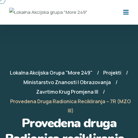
Lokalna Akcijska Grupa "More 249"
Projekti
Ministarstvo Znanosti I Obrazovanja
Zavrtimo Krug Promjena III
Provedena Druga Radionica Recikliranja – 7R (MZO
III)
Provedena druga