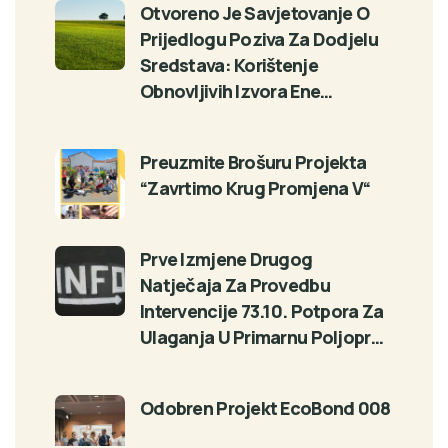
Otvoreno Je Savjetovanje O
Prijedlogu Poziva Za Dodjelu
Sredstava: Korištenje
Obnovljivih Izvora Ene…
Preuzmite Brošuru Projekta
“Zavrtimo Krug Promjena V“
Prve Izmjene Drugog
Natječaja Za Provedbu
Intervencije 73.10. Potpora Za
Ulaganja U Primarnu Poljopr…
Odobren Projekt EcoBond 008