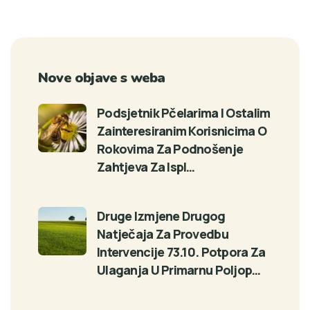
Nove objave s weba
Podsjetnik Pčelarima I Ostalim
Zainteresiranim Korisnicima O
Rokovima Za Podnošenje
Zahtjeva Za Ispl…
Druge Izmjene Drugog
Natječaja Za Provedbu
Intervencije 73.10. Potpora Za
Ulaganja U Primarnu Poljop…