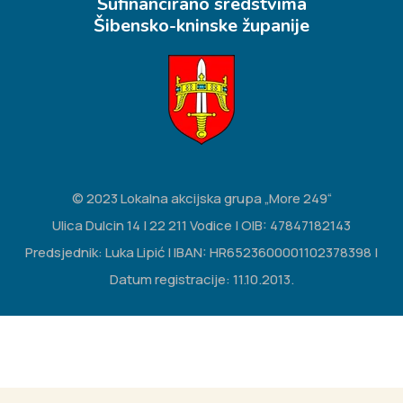
Sufinancirano sredstvima
Šibensko-kninske županije
© 2023 Lokalna akcijska grupa „More 249“
Ulica Dulcin 14 | 22 211 Vodice | OIB: 47847182143
Predsjednik: Luka Lipić | IBAN: HR6523600001102378398 |
Datum registracije: 11.10.2013.