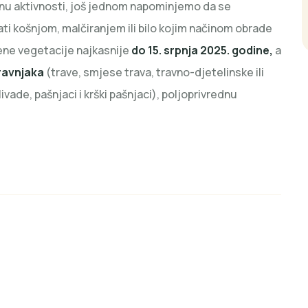
nu aktivnosti, još jednom napominjemo da se
i košnjom, malčiranjem ili bilo kojim načinom obrade
jene vegetacije najkasnije
do 15. srpnja 2025. godine,
a
ravnjaka
(trave, smjese trava, travno-djetelinske ili
livade, pašnjaci i krški pašnjaci), poljoprivrednu