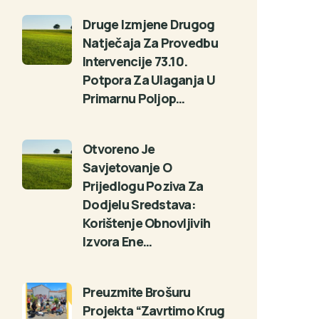
Druge Izmjene Drugog
Natječaja Za Provedbu
Intervencije 73.10.
Potpora Za Ulaganja U
Primarnu Poljop…
Otvoreno Je
Savjetovanje O
Prijedlogu Poziva Za
Dodjelu Sredstava:
Korištenje Obnovljivih
Izvora Ene…
Preuzmite Brošuru
Projekta “Zavrtimo Krug