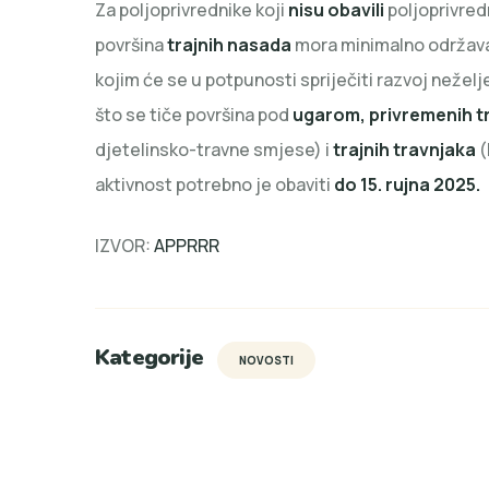
Za poljoprivrednike koji
nisu obavili
poljoprivred
površina
trajnih nasada
mora minimalno održavat
kojim će se u potpunosti spriječiti razvoj nežel
što se tiče površina pod
ugarom, privremenih t
djetelinsko-travne smjese) i
trajnih travnjaka
(
aktivnost potrebno je obaviti
do 15. rujna 2025.
IZVOR:
APPRRR
Kategorije
NOVOSTI