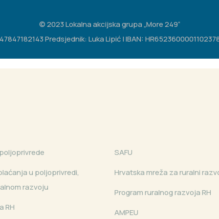
© 2023 Lokalna akcijska grupa „More 249“
IB: 47847182143 Predsjednik: Luka Lipić | IBAN: HR65236000011023783
poljoprivrede
SAFU
laćanja u poljoprivredi,
Hrvatska mreža za ruralni razv
uralnom razvoju
Program ruralnog razvoja RH
a RH
AMPEU