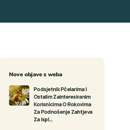
Nove objave s weba
Podsjetnik Pčelarima I
Ostalim Zainteresiranim
Korisnicima O Rokovima
Za Podnošenje Zahtjeva
Za Ispl…