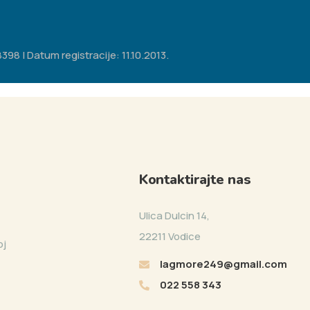
98 | Datum registracije: 11.10.2013.
Kontaktirajte nas
Ulica Dulcin 14,
22211 Vodice
oj
lagmore249@gmail.com
022 558 343