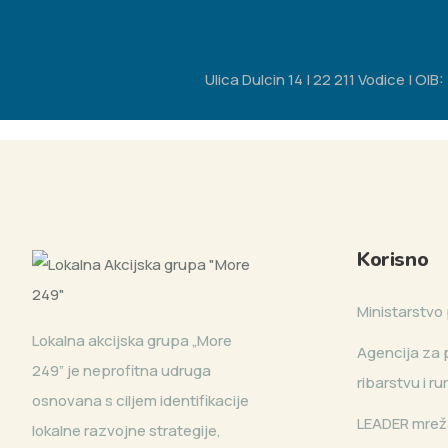
Ulica Dulcin 14 | 22 211 Vodice | O
Korisno
Ministarstvo 
Lokalna akcijska grupa „More
Agencija za p
249” je neprofitna udruga
ribarstvu i r
osnovana s ciljem identifikacije
LEADER mrež
lokalne razvojne strategije,