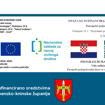
ufinancirano sredstvima
bensko-kninske županije