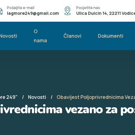
Pošaljite e-mail
Posjetite nas
lagmore249@gmail.com
Ulica Dulcin 14, 22211 Vodic
O
Novosti
Članovi
Dokumenti
nama
ore 249"
Novosti
Obavijest Poljoprivrednicima Vez
rivrednicima vezano za po