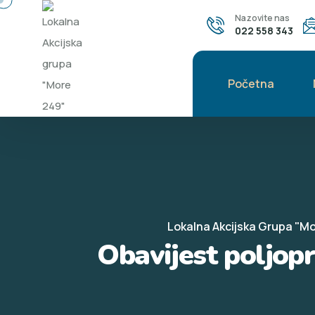
Nazovite nas
022 558 343
Početna
Lokalna Akcijska Grupa "M
Obavijest poljop