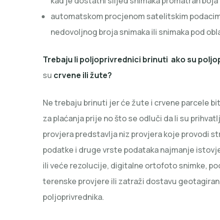
kad je dostatni slijed snimaka promatran boja 
automatskom procjenom satelitskim podacima n
nedovoljnog broja snimaka ili snimaka pod ob
Trebaju li poljoprivrednici brinuti ako su polj
su
crvene
ili
žute
?
Ne trebaju brinuti jer će žute i crvene parcele 
za plaćanja prije no što se odluči da li su prihvatl
provjera predstavlja niz provjera koje provodi s
podatke i druge vrste podataka najmanje istovje
ili veće rezolucije, digitalne ortofoto snimke, po
terenske provjere ili zatraži dostavu geotagira
poljoprivrednika.