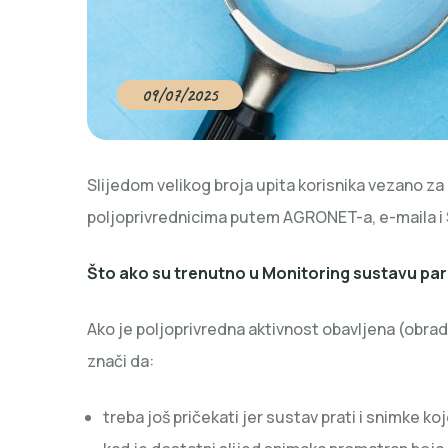
09/07/2025
Slijedom velikog broja upita korisnika vezano za
poljoprivrednicima putem AGRONET-a, e-maila i
Što ako su trenutno u Monitoring sustavu pa
Ako je poljoprivredna aktivnost obavljena (obrada,
znači da:
treba još pričekati jer sustav prati i snimke k