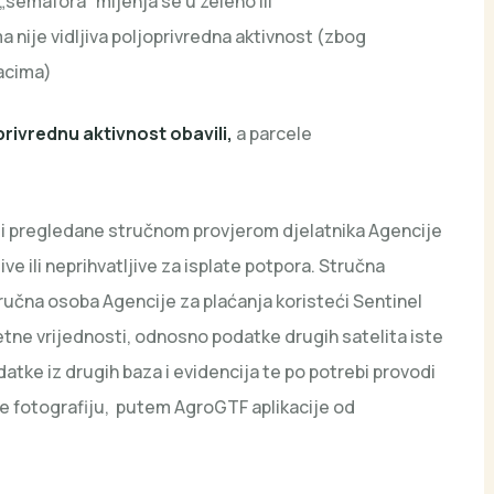
„semafora“ mijenja se u zeleno ili
ije vidljiva poljoprivredna aktivnost (zbog
lacima)
oprivrednu aktivnost obavili,
a parcele
biti pregledane stručnom provjerom djelatnika Agencije
jive ili neprihvatljive za isplate potpora. Stručna
tručna osoba Agencije za plaćanja koristeći Sentinel
tne vrijednosti, odnosno podatke drugih satelita iste
datke iz drugih baza i evidencija te po potrebi provodi
ne fotografiju, putem AgroGTF aplikacije od