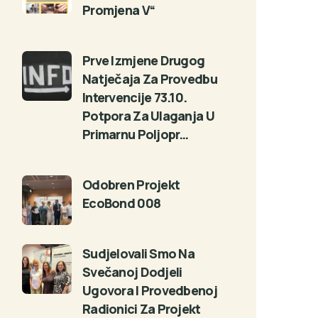
Promjena V“
Prve Izmjene Drugog
Natječaja Za Provedbu
Intervencije 73.10.
Potpora Za Ulaganja U
Primarnu Poljopr…
Odobren Projekt
EcoBond 008
Sudjelovali Smo Na
Svečanoj Dodjeli
Ugovora I Provedbenoj
Radionici Za Projekt