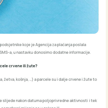
 podsjetnike koje je Agencija za plaćanja poslala
 SMS-a, u nastavku donosimo dodatne informacije.
rcele
crvene
ili
žute
?
 žetva, košnja, …) a parcele su i dalje crvene i žute to
oje slijede nakon datuma poljoprivredne aktivnosti i tek