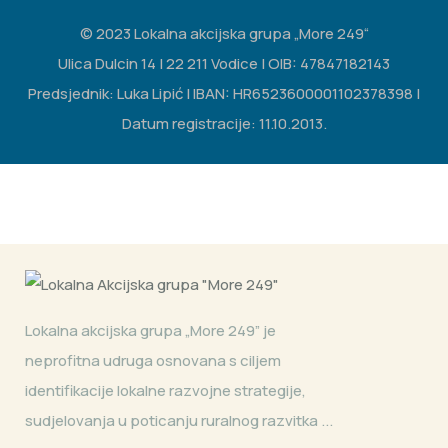
© 2023 Lokalna akcijska grupa „More 249“
Ulica Dulcin 14 | 22 211 Vodice | OIB: 47847182143
Predsjednik: Luka Lipić | IBAN: HR6523600001102378398 |
Datum registracije: 11.10.2013.
Lokalna akcijska grupa „More 249” je
neprofitna udruga osnovana s ciljem
identifikacije lokalne razvojne strategije,
sudjelovanja u poticanju ruralnog razvitka ...