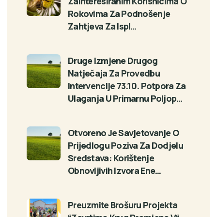
Zainteresiranim Korisnicima O
Rokovima Za Podnošenje
Zahtjeva Za Ispl…
Druge Izmjene Drugog
Natječaja Za Provedbu
Intervencije 73.10. Potpora Za
Ulaganja U Primarnu Poljop…
Otvoreno Je Savjetovanje O
Prijedlogu Poziva Za Dodjelu
Sredstava: Korištenje
Obnovljivih Izvora Ene…
Preuzmite Brošuru Projekta