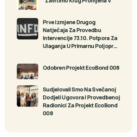
“Zavrtimo Krug Promjena V“
Prve Izmjene Drugog
Natječaja Za Provedbu
Intervencije 73.10. Potpora Za
Ulaganja U Primarnu Poljopr…
Odobren Projekt EcoBond 008
Sudjelovali Smo Na Svečanoj
Dodjeli Ugovora I Provedbenoj
Radionici Za Projekt EcoBond
008