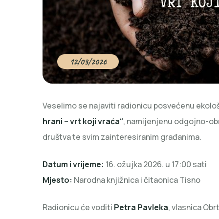
12/03/2026
Veselimo se najaviti radionicu posvećenu ekolo
hrani – vrt koji vraća“
, namijenjenu odgojno-obr
društva te svim zainteresiranim građanima.
Datum i vrijeme:
16. ožujka 2026. u 17:00 sati
Mjesto:
Narodna knjižnica i čitaonica Tisno
Radionicu će voditi
Petra Pavleka
, vlasnica Ob