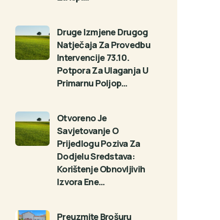
Druge Izmjene Drugog
Natječaja Za Provedbu
Intervencije 73.10.
Potpora Za Ulaganja U
Primarnu Poljop…
Otvoreno Je
Savjetovanje O
Prijedlogu Poziva Za
Dodjelu Sredstava:
Korištenje Obnovljivih
Izvora Ene…
Preuzmite Brošuru