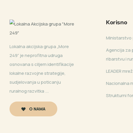
Korisno
Ministarstvo 
Lokalna akcijska grupa „More
Agencija za p
249” je neprofitna udruga
ribarstvu i r
osnovana s ciljem identifikacije
LEADER mrež
lokalne razvojne strategije,
sudjelovanja u poticanju
Nacionalna 
ruralnog razvitka ...
Strukturni fo
O NAMA