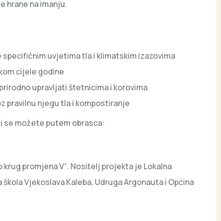
e hrane na imanju.
e specifičnim uvjetima tla i klimatskim izazovima
ijekom cijele godine
prirodno upravljati štetnicima i korovima
oz pravilnu njegu tla i kompostiranje
viti se možete putem obrasca:
 krug promjena V“. Nositelj projekta je Lokalna
a škola Vjekoslava Kaleba, Udruga Argonauta i Općina