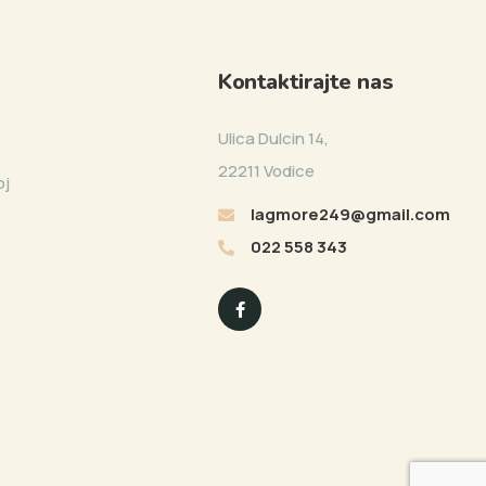
Kontaktirajte nas
Ulica Dulcin 14,
22211 Vodice
oj
lagmore249@gmail.com
022 558 343