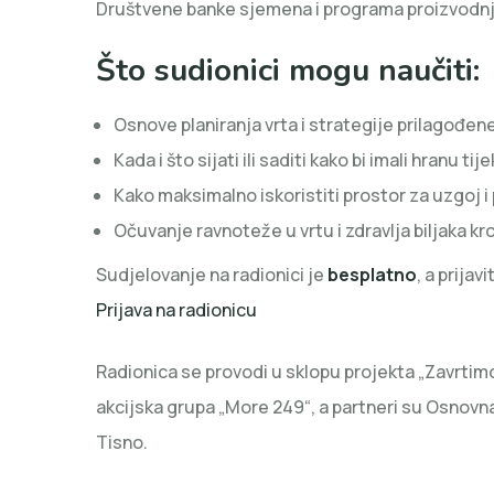
Društvene banke sjemena i programa proizvodnj
Što sudionici mogu naučiti:
Osnove planiranja vrta i strategije prilagođen
Kada i što sijati ili saditi kako bi imali hranu t
Kako maksimalno iskoristiti prostor za uzgoj i 
Očuvanje ravnoteže u vrtu i zdravlja biljaka kr
Sudjelovanje na radionici je
besplatno
, a prija
Prijava na radionicu
Radionica se provodi u sklopu projekta „Zavrtimo
akcijska grupa „More 249“, a partneri su Osnovn
Tisno.