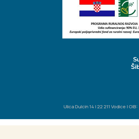
S
Ši
Ulica Dulcin 14 | 22 211 Vodice | O