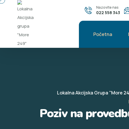
Nazovite nas
022 558 343
Početna
Lokalna Akcijska Grupa "More 2
Poziv na provedbu