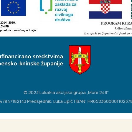
ufinancirano sredstvima
bensko-kninske županije
© 2023 Lokalna akcijska grupa „More 249“
IB: 47847182143 Predsjednik: Luka Lipić | IBAN: HR65236000011023783