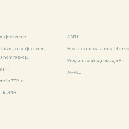
poljoprivrede
SAFU
laćanja u poljoprivredi,
Hrvatska mreža za ruralni razv
uralnom razvoju
Program ruralnog razvoja RH
a RH
AMPEU
mreža ZPP-a
ndovi RH