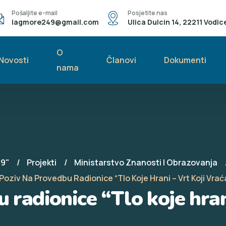
Pošaljite e-mail
Posjetite nas
lagmore249@gmail.com
Ulica Dulcin 14, 22211 Vodic
O
Novosti
Članovi
Dokumenti
nama
49"
Projekti
Ministarstvo Znanosti I Obrazovanja
Poziv Na Provedbu Radionice “Tlo Koje Hrani – Vrt Koji Vrać
 radionice “Tlo koje hrani