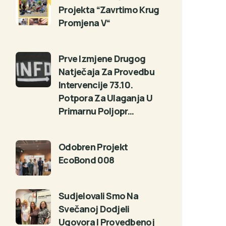
Projekta “Zavrtimo Krug
Promjena V“
Prve Izmjene Drugog
Natječaja Za Provedbu
Intervencije 73.10.
Potpora Za Ulaganja U
Primarnu Poljopr…
Odobren Projekt
EcoBond 008
Sudjelovali Smo Na
Svečanoj Dodjeli
Ugovora I Provedbenoj