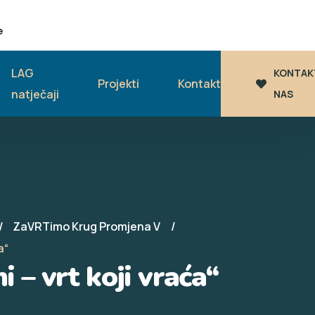
e
LAG
KONTAK
Projekti
Kontakt
natječaji
NAS
ZaVRTimo Krug Promjena V
a“
 – vrt koji vraća“