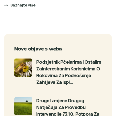
Saznajte više
Nove objave s weba
Podsjetnik Pčelarima I Ostalim
Zainteresiranim Korisnicima O
Rokovima Za Podnošenje
Zahtjeva Za Ispl…
Druge Izmjene Drugog
Natječaja Za Provedbu
Intervencije 73.10. Potpora Za