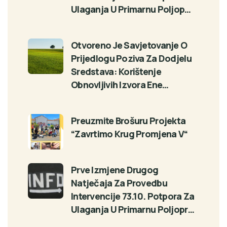
Ulaganja U Primarnu Poljop…
Otvoreno Je Savjetovanje O
Prijedlogu Poziva Za Dodjelu
Sredstava: Korištenje
Obnovljivih Izvora Ene…
Preuzmite Brošuru Projekta
“Zavrtimo Krug Promjena V“
Prve Izmjene Drugog
Natječaja Za Provedbu
Intervencije 73.10. Potpora Za
Ulaganja U Primarnu Poljopr…