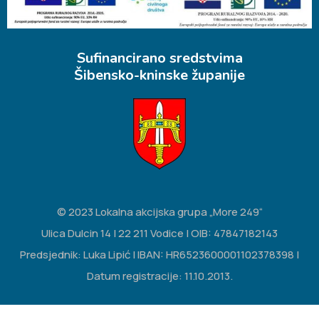
Sufinancirano sredstvima
Šibensko-kninske županije
© 2023 Lokalna akcijska grupa „More 249“
Ulica Dulcin 14 | 22 211 Vodice | OIB: 47847182143
Predsjednik: Luka Lipić | IBAN: HR6523600001102378398 |
Datum registracije: 11.10.2013.