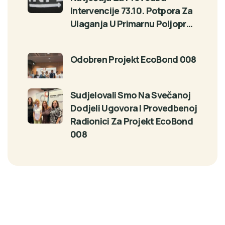
Intervencije 73.10. Potpora Za
Ulaganja U Primarnu Poljopr…
Odobren Projekt EcoBond 008
Sudjelovali Smo Na Svečanoj
Dodjeli Ugovora I Provedbenoj
Radionici Za Projekt EcoBond
008