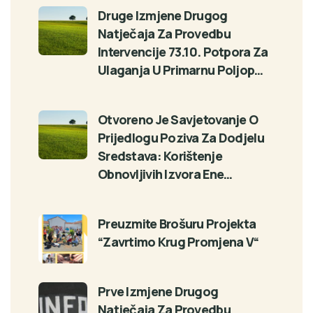
Druge Izmjene Drugog
Natječaja Za Provedbu
Intervencije 73.10. Potpora Za
Ulaganja U Primarnu Poljop…
Otvoreno Je Savjetovanje O
Prijedlogu Poziva Za Dodjelu
Sredstava: Korištenje
Obnovljivih Izvora Ene…
Preuzmite Brošuru Projekta
“Zavrtimo Krug Promjena V“
Prve Izmjene Drugog
Natječaja Za Provedbu