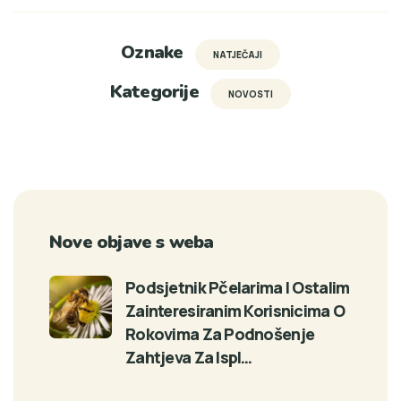
Oznake
NATJEČAJI
Kategorije
NOVOSTI
Nove objave s weba
Podsjetnik Pčelarima I Ostalim
Zainteresiranim Korisnicima O
Rokovima Za Podnošenje
Zahtjeva Za Ispl…