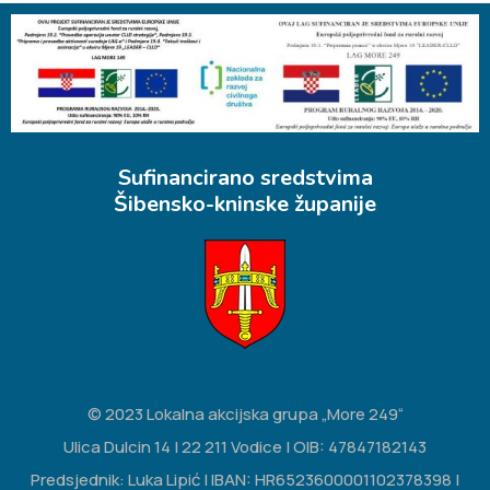
Sufinancirano sredstvima
Šibensko-kninske županije
© 2023 Lokalna akcijska grupa „More 249“
Ulica Dulcin 14 | 22 211 Vodice | OIB: 47847182143
Predsjednik: Luka Lipić | IBAN: HR6523600001102378398 |