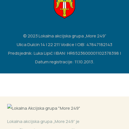
© 2023 Lokalna akcijska grupa „More 249“
Ulica Dulcin 14 | 22 211 Vodice | OIB: 47847182143
Predsjednik: Luka Lipić | IBAN: HR6523600001102378398 |
Datum registracije: 11.10.2013.
Lokalna akcijska grupa „More 249” je