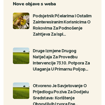
Nove objave s weba
Podsjetnik Pčelarima I Ostalim
Zainteresiranim Korisnicima O
Rokovima Za Podnošenje
Zahtjeva Za Ispl…
Druge Izmjene Drugog
Natječaja Za Provedbu
Intervencije 73.10. Potpora Za
Ulaganja U Primarnu Poljop…
Otvoreno Je Savjetovanje O
Prijedlogu Poziva Za Dodjelu
Sredstava: Korištenje
Obnovljivih Izvora Ene…