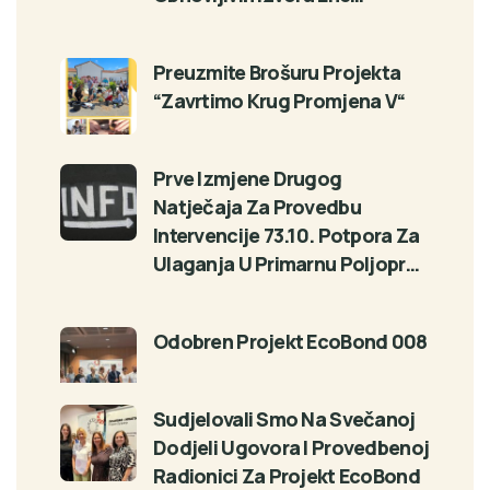
Preuzmite Brošuru Projekta
“Zavrtimo Krug Promjena V“
Prve Izmjene Drugog
Natječaja Za Provedbu
Intervencije 73.10. Potpora Za
Ulaganja U Primarnu Poljopr…
Odobren Projekt EcoBond 008
Sudjelovali Smo Na Svečanoj
Dodjeli Ugovora I Provedbenoj
Radionici Za Projekt EcoBond