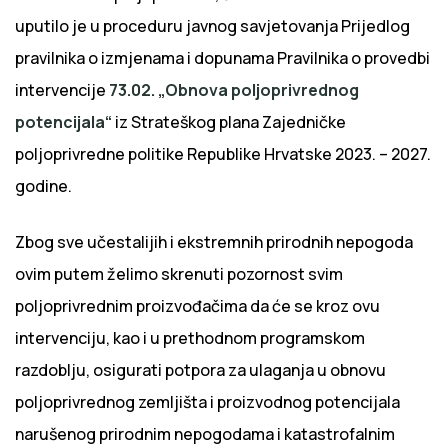
uputilo je u proceduru javnog savjetovanja Prijedlog
pravilnika o izmjenama i dopunama Pravilnika o provedbi
intervencije
73.02. „Obnova poljoprivrednog
potencijala“
iz Strateškog plana Zajedničke
poljoprivredne politike Republike Hrvatske 2023. – 2027.
godine.
Zbog sve učestalijih i ekstremnih prirodnih nepogoda
ovim putem želimo skrenuti pozornost svim
poljoprivrednim proizvođačima da će se kroz ovu
intervenciju, kao i u prethodnom programskom
razdoblju, osigurati potpora za ulaganja u obnovu
poljoprivrednog zemljišta i proizvodnog potencijala
narušenog prirodnim nepogodama i katastrofalnim