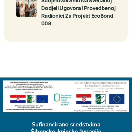
Sudjelovali Smo Na Svečanoj
Dodjeli Ugovora I Provedbenoj
Radionici Za Projekt EcoBond
008
Sufinancirano sredstvima
Šibensko-kninske županije