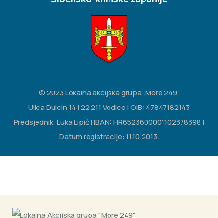
© 2023 Lokalna akcijska grupa „More 249“
Ulica Dulcin 14 | 22 211 Vodice | OIB: 47847182143
Predsjednik: Luka Lipić | IBAN: HR6523600001102378398 |
Datum registracije: 11.10.2013.