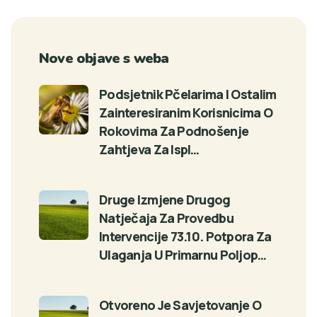
Nove objave s weba
Podsjetnik Pčelarima I Ostalim
Zainteresiranim Korisnicima O
Rokovima Za Podnošenje
Zahtjeva Za Ispl…
Druge Izmjene Drugog
Natječaja Za Provedbu
Intervencije 73.10. Potpora Za
Ulaganja U Primarnu Poljop…
Otvoreno Je Savjetovanje O