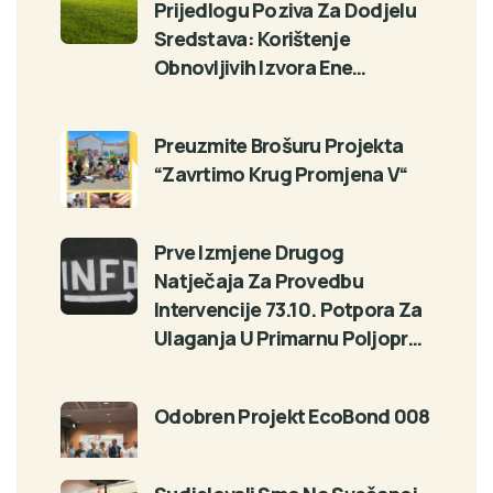
Prijedlogu Poziva Za Dodjelu
Sredstava: Korištenje
Obnovljivih Izvora Ene…
Preuzmite Brošuru Projekta
“Zavrtimo Krug Promjena V“
Prve Izmjene Drugog
Natječaja Za Provedbu
Intervencije 73.10. Potpora Za
Ulaganja U Primarnu Poljopr…
Odobren Projekt EcoBond 008