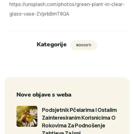
https://unsplash.com/photos/green-plant-in-clear-
glass-vase-ZVprbBmT8QA
Kategorije
NOVOSTI
Nove objave s weba
Podsjetnik Pčelarima I Ostalim
Zainteresiranim Korisnicima O
Rokovima Za Podnošenje
Zahtjeva Za Ispl…