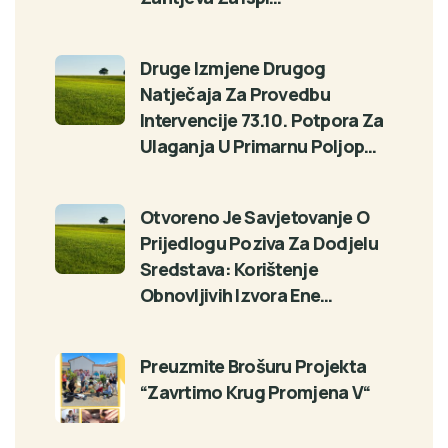
Druge Izmjene Drugog
Natječaja Za Provedbu
Intervencije 73.10. Potpora Za
Ulaganja U Primarnu Poljop…
Otvoreno Je Savjetovanje O
Prijedlogu Poziva Za Dodjelu
Sredstava: Korištenje
Obnovljivih Izvora Ene…
Preuzmite Brošuru Projekta
“Zavrtimo Krug Promjena V“