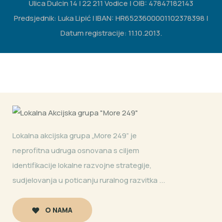
Ulica Dulcin 14 | 22 211 Vodice | OIB: 47847182143
Predsjednik: Luka Lipić | IBAN: HR6523600001102378398 |
Datum registracije: 11.10.2013.
Lokalna akcijska grupa „More 249” je
neprofitna udruga osnovana s ciljem
identifikacije lokalne razvojne strategije,
sudjelovanja u poticanju ruralnog razvitka ...
O NAMA