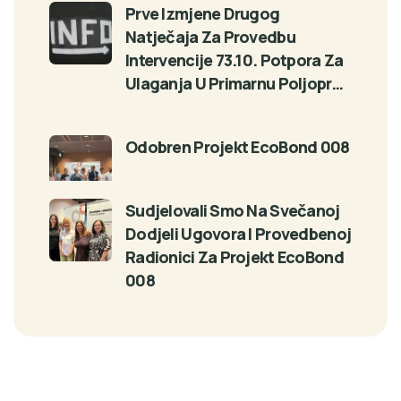
Prve Izmjene Drugog
Natječaja Za Provedbu
Intervencije 73.10. Potpora Za
Ulaganja U Primarnu Poljopr…
Odobren Projekt EcoBond 008
Sudjelovali Smo Na Svečanoj
Dodjeli Ugovora I Provedbenoj
Radionici Za Projekt EcoBond
008