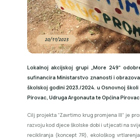
20/11/2023
Lokalnoj akcijskoj grupi „More 249“ odobre
sufinancira Ministarstvo znanosti i obrazovan
školskoj godini 2023./2024. u Osnovnoj školi
Pirovac, Udruga Argonauta te Općina Pirovac
Cilj projekta “Zavrtimo krug promjena III“ je p
razvoju kod djece školske dobi i utjecati na svije
recikliranja (koncept 7R), ekološkog vrtlarenja