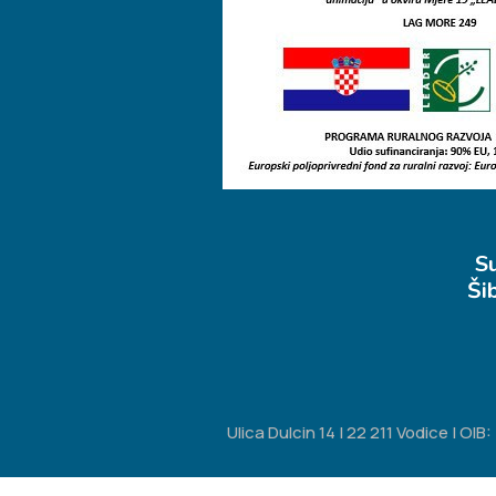
S
Ši
Ulica Dulcin 14 | 22 211 Vodice | O