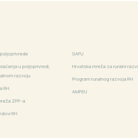
poljoprivrede
SAFU
laćanja u poljoprivredi,
Hrvatska mreža za ruralni razv
uralnom razvoju
Program ruralnog razvoja RH
a RH
AMPEU
mreža ZPP-a
ndovi RH