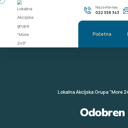
Nazovite nas
022 558 343
Početna
Lokalna Akcijska Grupa "More 2
Odobren p