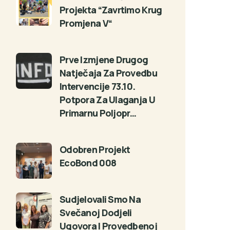
Projekta “Zavrtimo Krug
Promjena V“
Prve Izmjene Drugog
Natječaja Za Provedbu
Intervencije 73.10.
Potpora Za Ulaganja U
Primarnu Poljopr…
Odobren Projekt
EcoBond 008
Sudjelovali Smo Na
Svečanoj Dodjeli
Ugovora I Provedbenoj