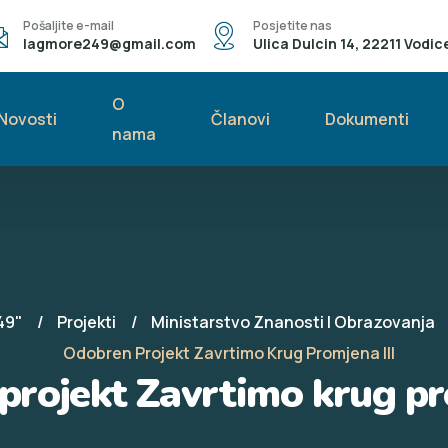
Pošaljite e-mail
Posjetite nas
lagmore249@gmail.com
Ulica Dulcin 14, 22211 Vodic
O
Novosti
Članovi
Dokumenti
nama
49"
Projekti
Ministarstvo Znanosti I Obrazovanja
Odobren Projekt Zavrtimo Krug Promjena III
rojekt Zavrtimo krug pr