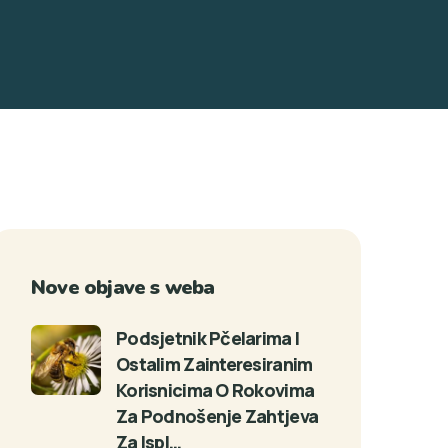
Nove objave s weba
Podsjetnik Pčelarima I
Ostalim Zainteresiranim
Korisnicima O Rokovima
Za Podnošenje Zahtjeva
Za Ispl…