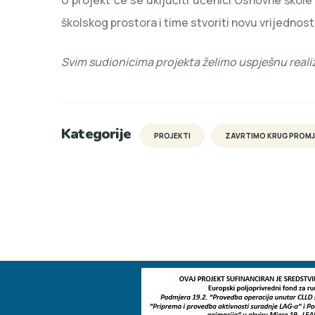
U projekt će se uključiti učenici Osnovne škole
školskog prostora i time stvoriti novu vrijednost
Svim sudionicima projekta želimo uspješnu realiz
Kategorije
PROJEKTI
ZAVRTIMO KRUG PROMJE