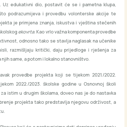
a. Uz edukativni dio, postavit će se i pametna klupa,
 što podrazumijeva i provedbu volonterske akcije te
ojekta je primjena znanja, iskustva i vještina stečenih
 školskog
ekovrta
. Kao vrlo važna komponenta provedbe
aktivnost, odnosno tako se stavlja naglasak na učenike
sli, razmišljaju kritički, daju prijedloge i rješenja za
 njih same, a potom i lokalno stanovništvo.
tavak provedbe projekta koji se tijekom 2021./2022.
tijekom 2022./2023. školske godine u Osnovnoj školi
s za istim u drugim školama, doveo nas je do nastavka
obrenje projekta tako predstavlja njegovu održivost, a
tu.