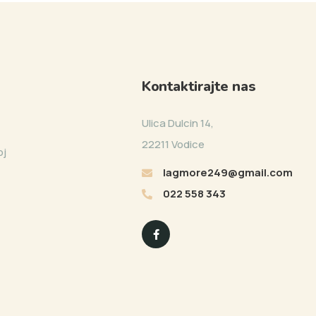
Kontaktirajte nas
Ulica Dulcin 14,
22211 Vodice
oj
lagmore249@gmail.com
022 558 343