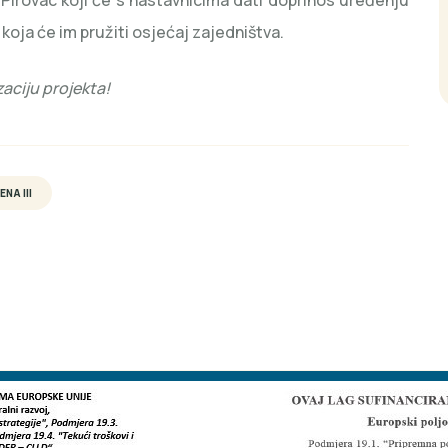
 Pirovac koji će s nastavnicima dati doprinos uređenju
 koja će im pružiti osjećaj zajedništva.
aciju projekta!
NA III