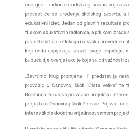
energije i radionice održivog načina prijevoz
provest će se uređenje školskog
ekovrta
, a
edukativni izlet. Jedan od glavnih rezultata pr
tijekom edukativnih radionica, a prilikom izrade
projekta bit će refleksija na svaku provedenu 
koji onda uspijevaju izraziti svoje osjećaje, mi
buduća djelovanja i akcije koje su od važnosti za
„Zavrtimo krug promjena III“ predstavlja nas
provodio u Osnovnoj školi “Čista Velika“ te 
Brodarica. Iskustva provedbe projekta i intere
projekta u Osnovnoj školi Pirovac. Prijava i od
interes škole dodatnu vrijednost samom projek