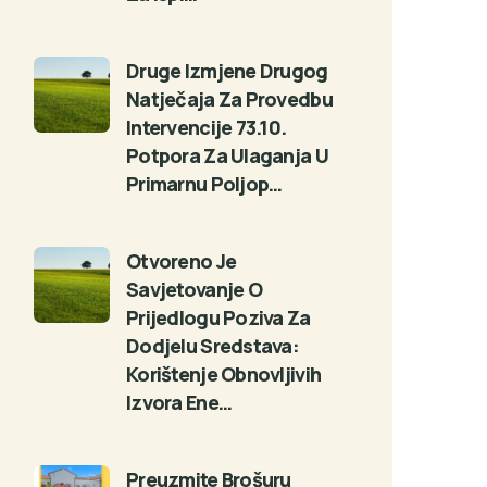
Druge Izmjene Drugog
Natječaja Za Provedbu
Intervencije 73.10.
Potpora Za Ulaganja U
Primarnu Poljop…
Otvoreno Je
Savjetovanje O
Prijedlogu Poziva Za
Dodjelu Sredstava:
Korištenje Obnovljivih
Izvora Ene…
Preuzmite Brošuru