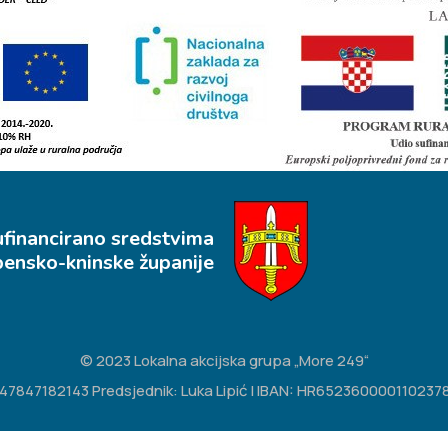
ufinancirano sredstvima
bensko-kninske županije
© 2023 Lokalna akcijska grupa „More 249“
IB: 47847182143 Predsjednik: Luka Lipić | IBAN: HR65236000011023783