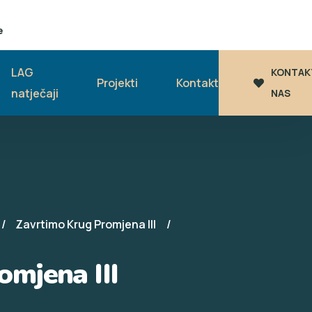
e
LAG
KONTAK
Projekti
Kontakt
natječaji
NAS
Zavrtimo Krug Promjena III
omjena III