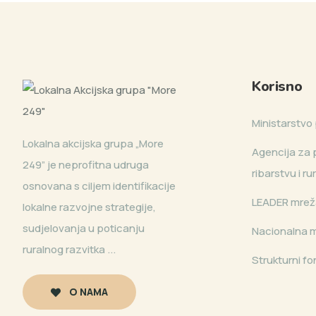
Korisno
Ministarstvo 
Lokalna akcijska grupa „More
Agencija za p
249” je neprofitna udruga
ribarstvu i r
osnovana s ciljem identifikacije
LEADER mrež
lokalne razvojne strategije,
sudjelovanja u poticanju
Nacionalna 
ruralnog razvitka ...
Strukturni fo
O NAMA