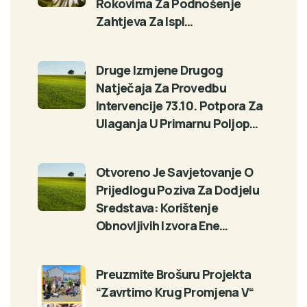
Rokovima Za Podnošenje
Zahtjeva Za Ispl…
Druge Izmjene Drugog
Natječaja Za Provedbu
Intervencije 73.10. Potpora Za
Ulaganja U Primarnu Poljop…
Otvoreno Je Savjetovanje O
Prijedlogu Poziva Za Dodjelu
Sredstava: Korištenje
Obnovljivih Izvora Ene…
Preuzmite Brošuru Projekta
“Zavrtimo Krug Promjena V“