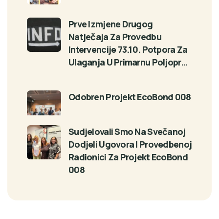
Prve Izmjene Drugog
Natječaja Za Provedbu
Intervencije 73.10. Potpora Za
Ulaganja U Primarnu Poljopr…
Odobren Projekt EcoBond 008
Sudjelovali Smo Na Svečanoj
Dodjeli Ugovora I Provedbenoj
Radionici Za Projekt EcoBond
008