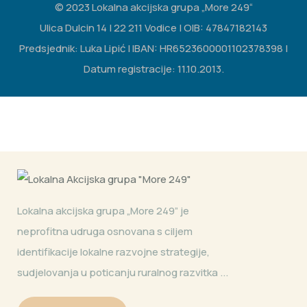
© 2023 Lokalna akcijska grupa „More 249“
Ulica Dulcin 14 | 22 211 Vodice | OIB: 47847182143
Predsjednik: Luka Lipić | IBAN: HR6523600001102378398 |
Datum registracije: 11.10.2013.
Lokalna akcijska grupa „More 249” je
neprofitna udruga osnovana s ciljem
identifikacije lokalne razvojne strategije,
sudjelovanja u poticanju ruralnog razvitka ...