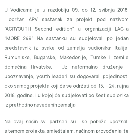
U Vodicama je u razdoblju 09. do 12. svibnja 2018.
održan APV sastanak za projekt pod nazivom
“AGRYOUTH Second edition” u organizaciji LAG-a
“MORE 249”. Na sastanku su sudjelovali po jedan
predstavnik iz svake od zemalja sudionika: Italije,
Rumunjske, Bugarske, Makedonije, Turske i zemlje
domaćina Hrvatske. Uz neformalno druženje i
upoznavanje, youth leaderi su dogovarali pojedinosti
oko samog projekta koji će se održati od
15. – 24. rujna
2018. godine. i u kojoj će sudjelovati po šest sudionika
iz prethodno navedenih zemalja.
Na ovaj način svi partneri su se pobliže upoznali
s temom projekta, smještajem, načinom provođenja, te