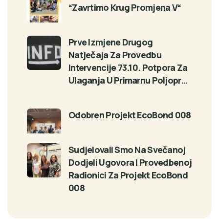
“Zavrtimo Krug Promjena V“
Prve Izmjene Drugog
Natječaja Za Provedbu
Intervencije 73.10. Potpora Za
Ulaganja U Primarnu Poljopr…
Odobren Projekt EcoBond 008
Sudjelovali Smo Na Svečanoj
Dodjeli Ugovora I Provedbenoj
Radionici Za Projekt EcoBond
008