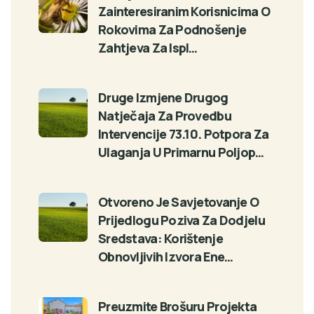
Zainteresiranim Korisnicima O
Rokovima Za Podnošenje
Zahtjeva Za Ispl…
Druge Izmjene Drugog
Natječaja Za Provedbu
Intervencije 73.10. Potpora Za
Ulaganja U Primarnu Poljop…
Otvoreno Je Savjetovanje O
Prijedlogu Poziva Za Dodjelu
Sredstava: Korištenje
Obnovljivih Izvora Ene…
Preuzmite Brošuru Projekta