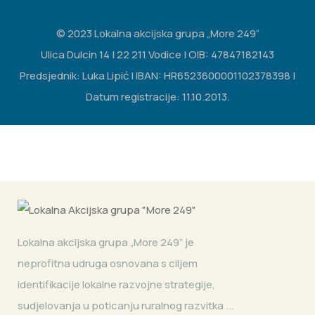
© 2023 Lokalna akcijska grupa „More 249“
Ulica Dulcin 14 | 22 211 Vodice | OIB: 47847182143
Predsjednik: Luka Lipić | IBAN: HR6523600001102378398 |
Datum registracije: 11.10.2013.
Lokalna akcijska grupa „More 249” je
neprofitna udruga osnovana s ciljem
identifikacije lokalne razvojne strategije,
sudjelovanja u poticanju ruralnog razvitka ...