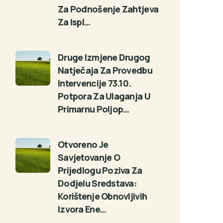
Za Podnošenje Zahtjeva
Za Ispl…
Druge Izmjene Drugog
Natječaja Za Provedbu
Intervencije 73.10.
Potpora Za Ulaganja U
Primarnu Poljop…
Otvoreno Je
Savjetovanje O
Prijedlogu Poziva Za
Dodjelu Sredstava:
Korištenje Obnovljivih
Izvora Ene…