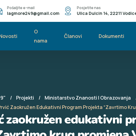
Pošaljite e-mail
Posjetite nas
lagmore249@gmail.com
Ulica Dulcin 14, 22211 Vodic
O
Novosti
Članovi
Dokumenti
nama
49"
Projekti
Ministarstvo Znanosti I Obrazovanja
Prvić Zaokružen Edukativni Program Projekta “Zavrtimo Kr
ić zaokružen edukativni p
Zavrtimo krug promjena 