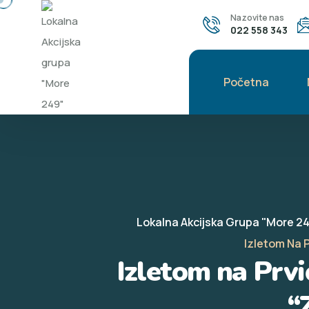
Nazovite nas
022 558 343
Početna
Lokalna Akcijska Grupa "More 2
Izletom Na 
Izletom na Prv
“