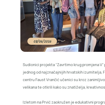
08/06/2026
Sudionici projekta “Zavrtimo krug promjena V“ po
jednog od najznačajnijih hrvatskih izumitelja
centru Faust Vrančić učenici su kroz zanimljivo
velikana te otkrili kako su znatiželja, kreativno
Izletom na Prvić zaokružen je edukativni progr