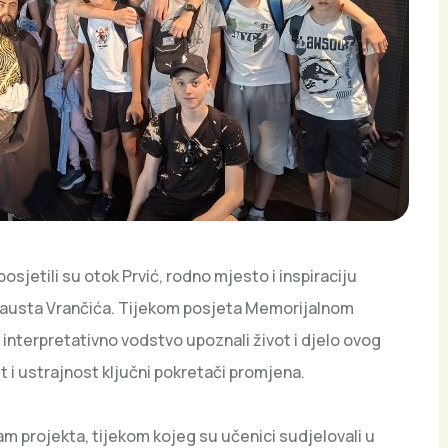
sjetili su otok Prvić, rodno mjesto i inspiraciju
, Fausta Vrančića. Tijekom posjeta Memorijalnom
 interpretativno vodstvo upoznali život i djelo ovog
st i ustrajnost ključni pokretači promjena.
am projekta, tijekom kojeg su učenici sudjelovali u