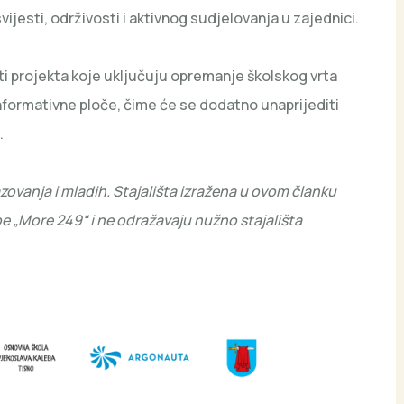
ijesti, održivosti i aktivnog sudjelovanja u zajednici.
ti projekta koje uključuju opremanje školskog vrta
ormativne ploče, čime će se dodatno unaprijediti
.
zovanja i mladih. Stajališta izražena u ovom članku
e „More 249“ i ne odražavaju nužno stajališta