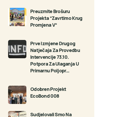
Preuzmite Brošuru
Projekta “Zavrtimo Krug
Promjena V“
Prve Izmjene Drugog
Natječaja Za Provedbu
Intervencije 73.10.
Potpora Za Ulaganja U
Primarnu Poljopr…
Odobren Projekt
EcoBond 008
Sudjelovali Smo Na