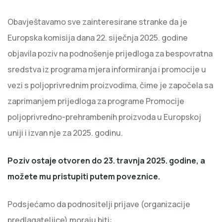
Obavještavamo sve zainteresirane stranke da je
Europska komisija dana 22. siječnja 2025. godine
objavila poziv na podnošenje prijedloga za bespovratna
sredstva iz programa mjera informiranja i promocije u
vezi s poljoprivrednim proizvodima, čime je započela sa
zaprimanjem prijedloga za programe Promocije
poljoprivredno-prehrambenih proizvoda u Europskoj
uniji i izvan nje za 2025. godinu.
Poziv ostaje
otvoren do 23. travnja 2025. godine
, a
možete mu pristupiti putem
poveznice
.
Podsjećamo da podnositelji prijave (organizacije
predlagateljice) moraju biti: