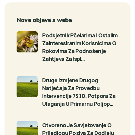
Nove objave s weba
Podsjetnik Pčelarima I Ostalim
Zainteresiranim Korisnicima O
Rokovima Za Podnošenje
Zahtjeva Za Ispl…
Druge Izmjene Drugog
Natječaja Za Provedbu
Intervencije 73.10. Potpora Za
Ulaganja U Primarnu Poljop…
Otvoreno Je Savjetovanje O
Prijedlogu Poziva Za Dodjelu