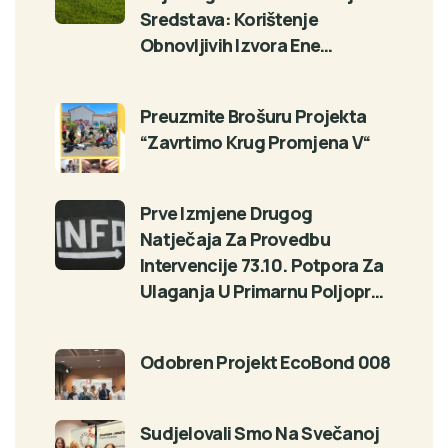
Sredstava: Korištenje
Obnovljivih Izvora Ene…
Preuzmite Brošuru Projekta
“Zavrtimo Krug Promjena V“
Prve Izmjene Drugog
Natječaja Za Provedbu
Intervencije 73.10. Potpora Za
Ulaganja U Primarnu Poljopr…
Odobren Projekt EcoBond 008
Sudjelovali Smo Na Svečanoj