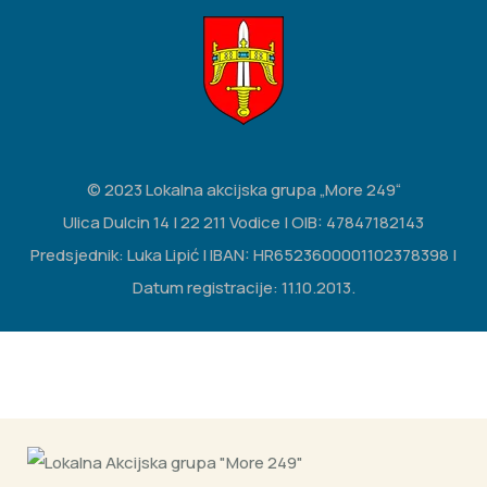
© 2023 Lokalna akcijska grupa „More 249“
Ulica Dulcin 14 | 22 211 Vodice | OIB: 47847182143
Predsjednik: Luka Lipić | IBAN: HR6523600001102378398 |
Datum registracije: 11.10.2013.