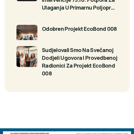
Ulaganja U Primarnu Poljopr…
Odobren Projekt EcoBond 008
Sudjelovali Smo Na Svečanoj
Dodjeli Ugovora I Provedbenoj
Radionici Za Projekt EcoBond
008