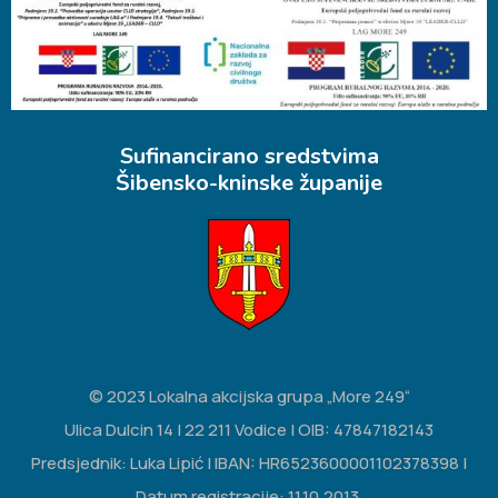
Sufinancirano sredstvima
Šibensko-kninske županije
© 2023 Lokalna akcijska grupa „More 249“
Ulica Dulcin 14 | 22 211 Vodice | OIB: 47847182143
Predsjednik: Luka Lipić | IBAN: HR6523600001102378398 |
Datum registracije: 11.10.2013.