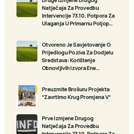
Natječaja Za Provedbu
Intervencije 73.10. Potpora Za
Ulaganja U Primarnu Poljop…
Otvoreno Je Savjetovanje O
Prijedlogu Poziva Za Dodjelu
Sredstava: Korištenje
Obnovljivih Izvora Ene…
Preuzmite Brošuru Projekta
“Zavrtimo Krug Promjena V“
Prve Izmjene Drugog
Natječaja Za Provedbu
Intervencije 73.10. Potpora Za