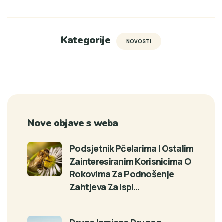
Kategorije
NOVOSTI
Nove objave s weba
Podsjetnik Pčelarima I Ostalim
Zainteresiranim Korisnicima O
Rokovima Za Podnošenje
Zahtjeva Za Ispl…
Druge Izmjene Drugog