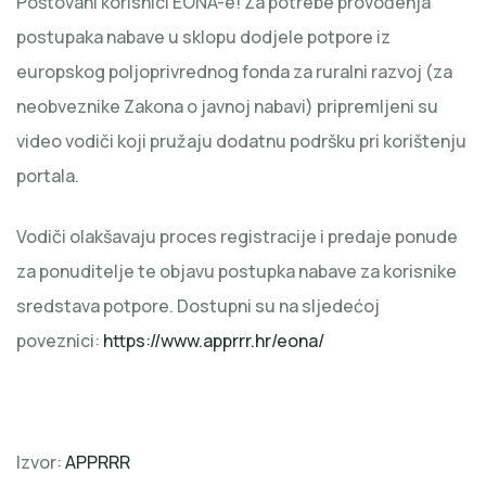
Poštovani korisnici EONA-e! Za potrebe provođenja
postupaka nabave u sklopu dodjele potpore iz
europskog poljoprivrednog fonda za ruralni razvoj (za
neobveznike Zakona o javnoj nabavi) pripremljeni su
video vodiči koji pružaju dodatnu podršku pri korištenju
portala.
Vodiči olakšavaju proces registracije i predaje ponude
za ponuditelje te objavu postupka nabave za korisnike
sredstava potpore. Dostupni su na sljedećoj
poveznici:
https://www.apprrr.hr/eona/
Izvor:
APPRRR