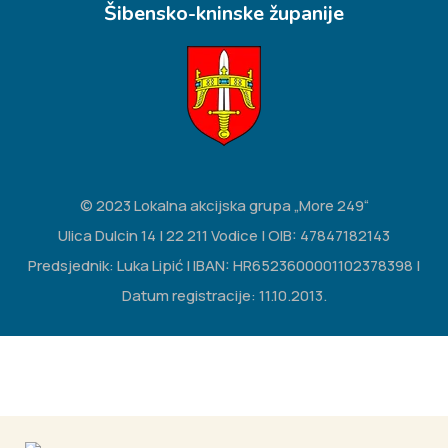
Šibensko-kninske županije
© 2023 Lokalna akcijska grupa „More 249“
Ulica Dulcin 14 | 22 211 Vodice | OIB: 47847182143
Predsjednik: Luka Lipić | IBAN: HR6523600001102378398 |
Datum registracije: 11.10.2013.