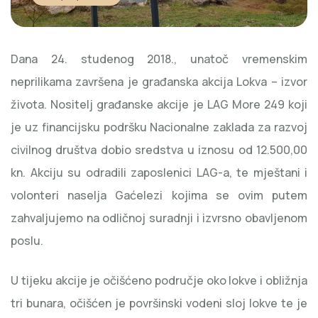
Dana 24. studenog 2018., unatoč vremenskim
neprilikama završena je građanska akcija Lokva – izvor
života. Nositelj građanske akcije je LAG More 249 koji
je uz financijsku podršku Nacionalne zaklada za razvoj
civilnog društva dobio sredstva u iznosu od 12.500,00
kn. Akciju su odradili zaposlenici LAG-a, te mještani i
volonteri naselja Gaćelezi kojima se ovim putem
zahvaljujemo na odličnoj suradnji i izvrsno obavljenom
poslu.
U tijeku akcije je očišćeno područje oko lokve i obližnja
tri bunara, očišćen je površinski vodeni sloj lokve te je