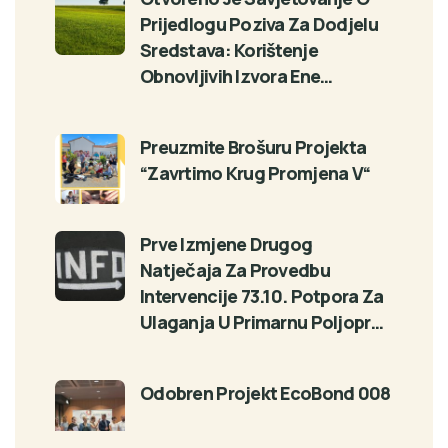
Prijedlogu Poziva Za Dodjelu
Sredstava: Korištenje
Obnovljivih Izvora Ene…
Preuzmite Brošuru Projekta
“Zavrtimo Krug Promjena V“
Prve Izmjene Drugog
Natječaja Za Provedbu
Intervencije 73.10. Potpora Za
Ulaganja U Primarnu Poljopr…
Odobren Projekt EcoBond 008