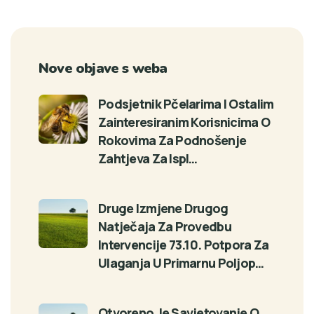
Nove objave s weba
Podsjetnik Pčelarima I Ostalim
Zainteresiranim Korisnicima O
Rokovima Za Podnošenje
Zahtjeva Za Ispl…
Druge Izmjene Drugog
Natječaja Za Provedbu
Intervencije 73.10. Potpora Za
Ulaganja U Primarnu Poljop…
Otvoreno Je Savjetovanje O