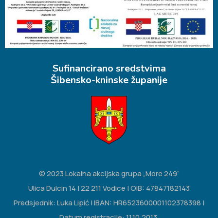
Sufinancirano sredstvima
Šibensko-kninske županije
© 2023 Lokalna akcijska grupa „More 249“
Ulica Dulcin 14 | 22 211 Vodice | OIB: 47847182143
Predsjednik: Luka Lipić | IBAN: HR6523600001102378398 |
Datum registracije: 11.10.2013.