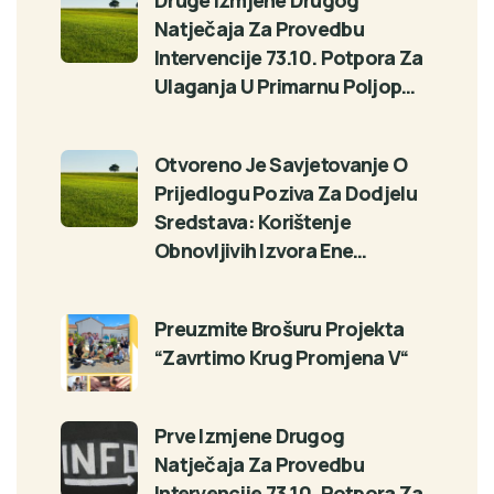
Druge Izmjene Drugog
Natječaja Za Provedbu
Intervencije 73.10. Potpora Za
Ulaganja U Primarnu Poljop…
Otvoreno Je Savjetovanje O
Prijedlogu Poziva Za Dodjelu
Sredstava: Korištenje
Obnovljivih Izvora Ene…
Preuzmite Brošuru Projekta
“Zavrtimo Krug Promjena V“
Prve Izmjene Drugog
Natječaja Za Provedbu
Intervencije 73.10. Potpora Za