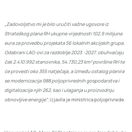
„Zadovoljstvo mi je bilo uručiti važne ugovore iz
Strateškog plana RH ukupne vrijednosti 102,9 milijuna
eura za provedbu projekata 56 lokalnih akcijskih grupa.
Odabrani LAG-ovi za razdoblje 2023.-2027. obuhvaćaju
čak 2.410.992 stanovnika, 54.730,23 km² površine RH te
će provesti oko 355 natječaja, a između ostalog planira
se modernizacija 988 poljoprivrednih gospodarstva i
digitalizacija njih 262, kao i ulaganja u proizvodnju
obnovljive energije“
, izjavila je ministrica poljoprivrede.