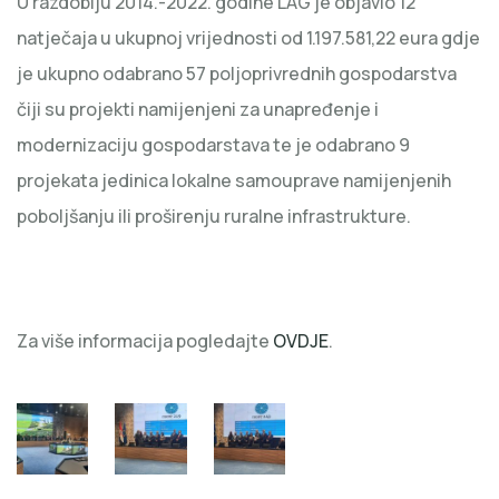
U razdoblju 2014.-2022. godine LAG je objavio 12
natječaja u ukupnoj vrijednosti od 1.197.581,22 eura gdje
je ukupno odabrano 57 poljoprivrednih gospodarstva
čiji su projekti namijenjeni za unapređenje i
modernizaciju gospodarstava te je odabrano 9
projekata jedinica lokalne samouprave namijenjenih
poboljšanju ili proširenju ruralne infrastrukture.
Za više informacija pogledajte
OVDJE
.