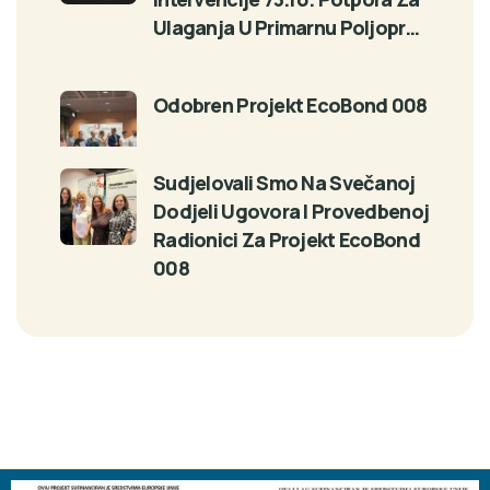
Ulaganja U Primarnu Poljopr…
Odobren Projekt EcoBond 008
Sudjelovali Smo Na Svečanoj
Dodjeli Ugovora I Provedbenoj
Radionici Za Projekt EcoBond
008