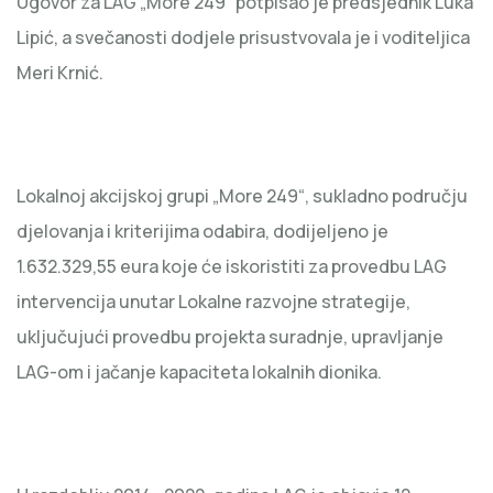
Ugovor za LAG „More 249“ potpisao je predsjednik Luka
Lipić, a svečanosti dodjele prisustvovala je i voditeljica
Meri Krnić.
Lokalnoj akcijskoj grupi „More 249“, sukladno području
djelovanja i kriterijima odabira, dodijeljeno je
1.632.329,55 eura koje će iskoristiti za provedbu LAG
intervencija unutar Lokalne razvojne strategije,
uključujući provedbu projekta suradnje, upravljanje
LAG-om i jačanje kapaciteta lokalnih dionika.