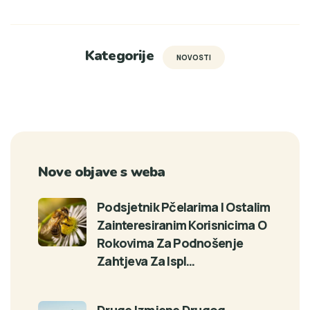
Kategorije
NOVOSTI
Nove objave s weba
Podsjetnik Pčelarima I Ostalim
Zainteresiranim Korisnicima O
Rokovima Za Podnošenje
Zahtjeva Za Ispl…