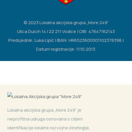
© 2023 Lokalna akcijska grupa „More 249“
Ulica Dulcin 14 | 22 211 Vodice | OIB: 47847182143
Predsjednik: Luka Lipić | IBAN: HR6523600001102378398 |
Datum registracije: 11.10.2013.
Lokalna akcijska grupa „More 249” je
neprofitna udruga osnovana s ciljem
identifikacije lokalne razvojne strategije,