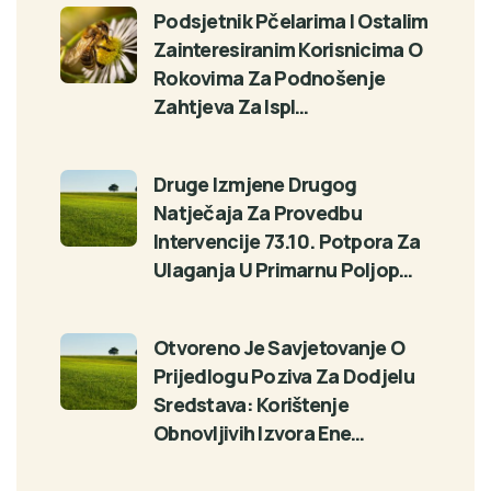
Podsjetnik Pčelarima I Ostalim
Zainteresiranim Korisnicima O
Rokovima Za Podnošenje
Zahtjeva Za Ispl…
Druge Izmjene Drugog
Natječaja Za Provedbu
Intervencije 73.10. Potpora Za
Ulaganja U Primarnu Poljop…
Otvoreno Je Savjetovanje O
Prijedlogu Poziva Za Dodjelu
Sredstava: Korištenje
Obnovljivih Izvora Ene…