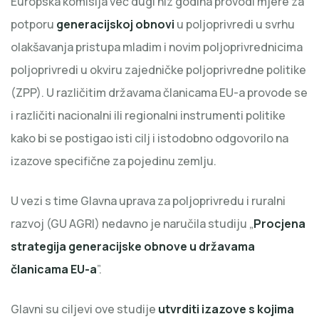
Europska komisija već dugi niz godina provodi mjere za
potporu
generacijskoj obnovi
u poljoprivredi u svrhu
olakšavanja pristupa mladim i novim poljoprivrednicima
poljoprivredi u okviru zajedničke poljoprivredne politike
(ZPP). U različitim državama članicama EU-a provode se
i različiti nacionalni ili regionalni instrumenti politike
kako bi se postigao isti cilj i istodobno odgovorilo na
izazove specifične za pojedinu zemlju.
U vezi s time Glavna uprava za poljoprivredu i ruralni
razvoj (GU AGRI) nedavno je naručila studiju „
Procjena
strategija generacijske obnove u državama
članicama EU-a
”.
Glavni su ciljevi ove studije
utvrditi izazove s kojima