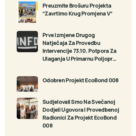
Preuzmite Brošuru Projekta
“Zavrtimo Krug Promjena V“
Prve Izmjene Drugog
Natječaja Za Provedbu
Intervencije 73.10. Potpora Za
Ulaganja U Primarnu Poljopr…
Odobren Projekt EcoBond 008
Sudjelovali Smo Na Svečanoj
Dodjeli Ugovora I Provedbenoj
Radionici Za Projekt EcoBond
008