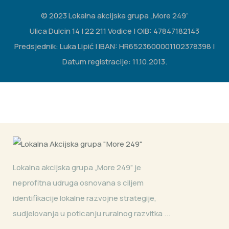
© 2023 Lokalna akcijska grupa „More 249“
Ulica Dulcin 14 | 22 211 Vodice | OIB: 47847182143
Predsjednik: Luka Lipić | IBAN: HR6523600001102378398 |
Datum registracije: 11.10.2013.
Lokalna akcijska grupa „More 249” je
neprofitna udruga osnovana s ciljem
identifikacije lokalne razvojne strategije,
sudjelovanja u poticanju ruralnog razvitka ...