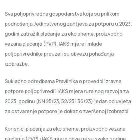
Sva poljoprivredna gospodarstva koja su prilikom
podnošenja Jedinstvenog zahtjeva za potporu u 2023.
godini zatražili plaćanje za eko sheme, proizvodno
vezana plaćanja (PVP), IAKS mjere i mlade
poljoprivrednike preuzeli su obvezu pohađanja
izobrazbe.
Sukladno odredbama Pravilnika o provedbi izravne
potpore poljoprivredi i IAKS mjera ruralnog razvoja za
2023. godinu (NN 25/23, 52/23 i 56/23) jedan od uvjeta
za ostvarenje potpore je dokaz o završenoj izobrazbi.
Korisnici plaćanja za eko sheme, proizvodno vezana
plaćanja (PVP) i IAKS mjere obvezni su svake godine