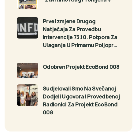
Prve Izmjene Drugog
Natječaja Za Provedbu
Intervencije 73.10. Potpora Za
Ulaganja U Primarnu Poljopr…
Odobren Projekt EcoBond 008
Sudjelovali Smo Na Svečanoj
Dodjeli Ugovora I Provedbenoj
Radionici Za Projekt EcoBond
008