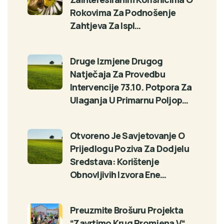
Rokovima Za Podnošenje
Zahtjeva Za Ispl…
Druge Izmjene Drugog
Natječaja Za Provedbu
Intervencije 73.10. Potpora Za
Ulaganja U Primarnu Poljop…
Otvoreno Je Savjetovanje O
Prijedlogu Poziva Za Dodjelu
Sredstava: Korištenje
Obnovljivih Izvora Ene…
Preuzmite Brošuru Projekta
“Zavrtimo Krug Promjena V“