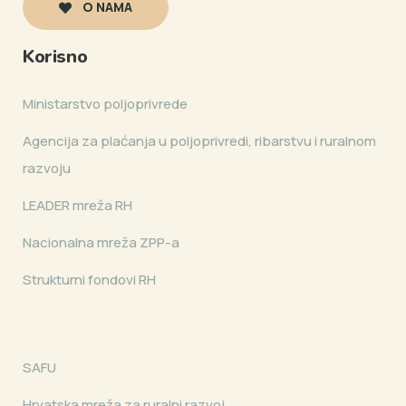
O NAMA
Korisno
Ministarstvo poljoprivrede
Agencija za plaćanja u poljoprivredi, ribarstvu i ruralnom
razvoju
LEADER mreža RH
Nacionalna mreža ZPP-a
Strukturni fondovi RH
SAFU
Hrvatska mreža za ruralni razvoj