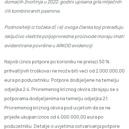
domaćih životinja u 2022. godini upisana grla mliječnih
i/ili kombiniranih pasmina.
Podnositelji iz točaka d) i e) ovoga članka koji prerađuju
isključivo vlastite poljoprivredne proizvode moraju imati
evidentirane površine u ARKOD evidenciji.
Najviši iznos potpore po korisniku ne prelazi 50 %
prihvatljivih troškova i ne može biti veći od 2.000.000,00
eura po poduzetniku. Potpore dodijeljene na temelju
odjeljka 2.4. Privremenog kriznog okvira zbrajaju se s
potporama dodijeljenima na temelju odjeljka 2.1.
Privremenog kriznog okvira pod uvjetom da se ne
prijeđe ukupan iznos od 4.000.000,00 eura po
poduzetniku. Detalje o uvjetima ostvarivanja potpore