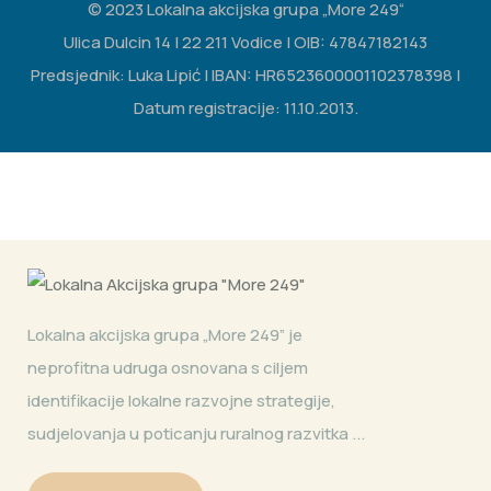
© 2023 Lokalna akcijska grupa „More 249“
Ulica Dulcin 14 | 22 211 Vodice | OIB: 47847182143
Predsjednik: Luka Lipić | IBAN: HR6523600001102378398 |
Datum registracije: 11.10.2013.
Lokalna akcijska grupa „More 249” je
neprofitna udruga osnovana s ciljem
identifikacije lokalne razvojne strategije,
sudjelovanja u poticanju ruralnog razvitka ...