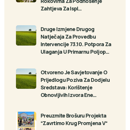
Rokovima Za Podnošenje
Zahtjeva Za Ispl…
Druge Izmjene Drugog
Natječaja Za Provedbu
Intervencije 73.10. Potpora Za
Ulaganja U Primarnu Poljop…
Otvoreno Je Savjetovanje O
Prijedlogu Poziva Za Dodjelu
Sredstava: Korištenje
Obnovljivih Izvora Ene…
Preuzmite Brošuru Projekta
“Zavrtimo Krug Promjena V“