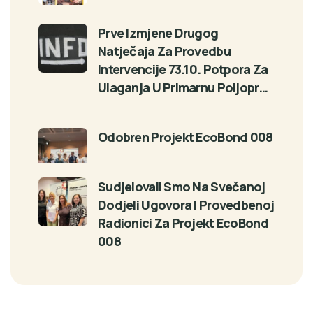
Prve Izmjene Drugog
Natječaja Za Provedbu
Intervencije 73.10. Potpora Za
Ulaganja U Primarnu Poljopr…
Odobren Projekt EcoBond 008
Sudjelovali Smo Na Svečanoj
Dodjeli Ugovora I Provedbenoj
Radionici Za Projekt EcoBond
008