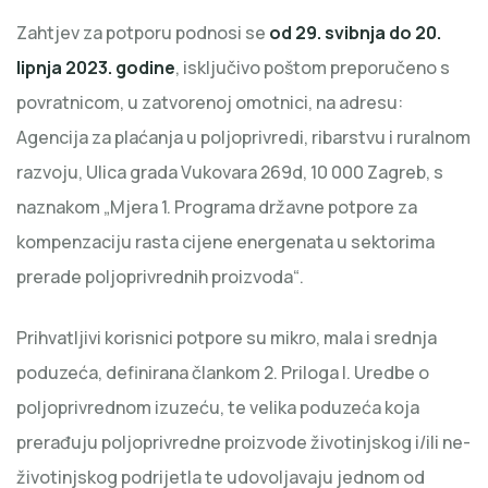
Zahtjev za potporu podnosi se
od 29. svibnja do 20.
lipnja 2023. godine
, isključivo poštom preporučeno s
povratnicom, u zatvorenoj omotnici, na adresu:
Agencija za plaćanja u poljoprivredi, ribarstvu i ruralnom
razvoju, Ulica grada Vukovara 269d, 10 000 Zagreb, s
naznakom „Mjera 1. Programa državne potpore za
kompenzaciju rasta cijene energenata u sektorima
prerade poljoprivrednih proizvoda“.
Prihvatljivi korisnici potpore su mikro, mala i srednja
poduzeća, definirana člankom 2. Priloga I. Uredbe o
poljoprivrednom izuzeću, te velika poduzeća koja
prerađuju poljoprivredne proizvode životinjskog i/ili ne-
životinjskog podrijetla te udovoljavaju jednom od