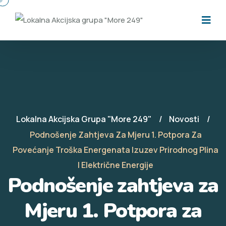
Lokalna Akcijska Grupa "More 249"
Novosti
Podnošenje Zahtjeva Za Mjeru 1. Potpora Za
Povećanje Troška Energenata Izuzev Prirodnog Plina
I Električne Energije
Podnošenje zahtjeva za
Mjeru 1. Potpora za