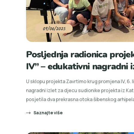
09/06/2025
Posljednja radionica proj
IV” – edukativni nagradni i
U sklopu projekta Zavrtimo krug promjena IV, 6. l
nagradni izlet za djecu sudionike projekta iz Ka
posjetila dva prekrasna otoka šibenskog arhipela
Saznajte više