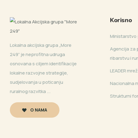
Korisno
Ministarstvo 
Lokalna akcijska grupa „More
Agencija za p
249” je neprofitna udruga
ribarstvu i r
osnovana s ciljem identifikacije
LEADER mrež
lokalne razvojne strategije,
sudjelovanja u poticanju
Nacionalna 
ruralnog razvitka ...
Strukturni fo
O NAMA