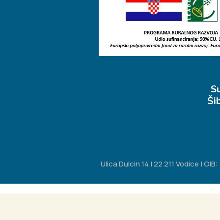
S
Ši
Ulica Dulcin 14 | 22 211 Vodice | O