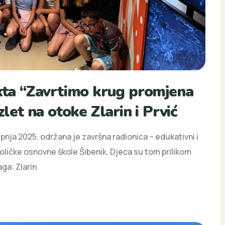
ekta “Zavrtimo krug promjena
zlet na otoke Zlarin i Prvić
ipnja 2025. održana je završna radionica – edukativni i
toličke osnovne škole Šibenik. Djeca su tom prilikom
ga: Zlarin