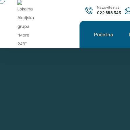
Nazovite nas
022 558 343
Početna