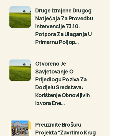
Druge Izmjene Drugog
Natječaja Za Provedbu
Intervencije 73.10.
Potpora Za Ulaganja U
Primarnu Poljop…
Otvoreno Je
Savjetovanje O
Prijedlogu Poziva Za
Dodjelu Sredstava:
Korištenje Obnovljivih
Izvora Ene…
Preuzmite Brošuru
Projekta “Zavrtimo Krug