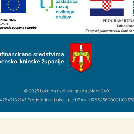
ufinancirano sredstvima
bensko-kninske županije
© 2023 Lokalna akcijska grupa „More 249“
IB: 47847182143 Predsjednik: Luka Lipić | IBAN: HR65236000011023783