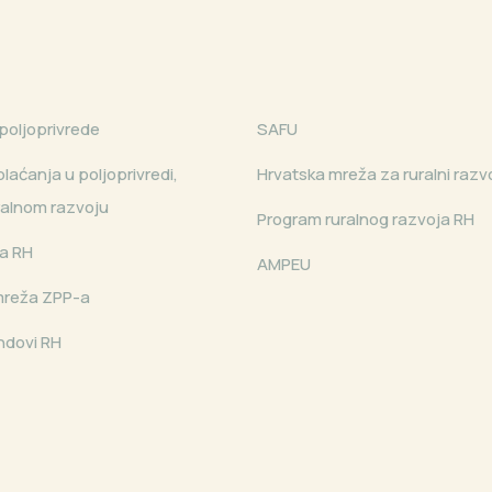
poljoprivrede
SAFU
laćanja u poljoprivredi,
Hrvatska mreža za ruralni razv
uralnom razvoju
Program ruralnog razvoja RH
a RH
AMPEU
mreža ZPP-a
ndovi RH