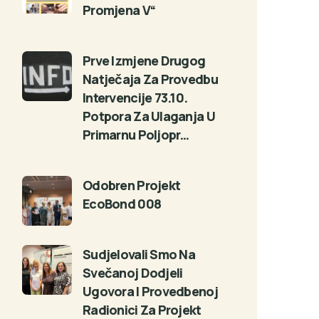
Promjena V“
Prve Izmjene Drugog
Natječaja Za Provedbu
Intervencije 73.10.
Potpora Za Ulaganja U
Primarnu Poljopr…
Odobren Projekt
EcoBond 008
Sudjelovali Smo Na
Svečanoj Dodjeli
Ugovora I Provedbenoj
Radionici Za Projekt