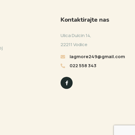
Kontaktirajte nas
Ulica Dulcin 14,
22211 Vodice
oj
lagmore249@gmail.com
022 558 343