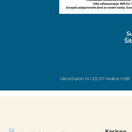
S
Ši
Ulica Dulcin 14 | 22 211 Vodice | O
Korisno