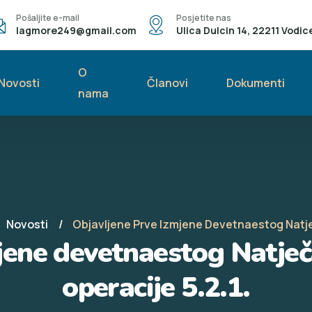
Pošaljite e-mail
Posjetite nas
lagmore249@gmail.com
Ulica Dulcin 14, 22211 Vodic
O
Novosti
Članovi
Dokumenti
nama
Novosti
Objavljene Prve Izmjene Devetnaestog Natječ
jene devetnaestog Natječ
operacije 5.2.1.