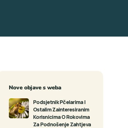
Nove objave s weba
Podsjetnik Pčelarima I
Ostalim Zainteresiranim
Korisnicima O Rokovima
Za Podnošenje Zahtjeva