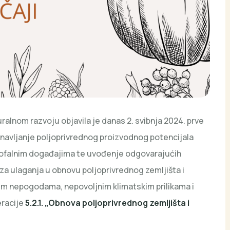
ruralnom razvoju objavila je danas 2. svibnja 2024. prve
navljanje poljoprivrednog proizvodnog potencijala
ofalnim događajima te uvođenje odgovarajućih
 za ulaganja u obnovu poljoprivrednog zemljišta i
m nepogodama, nepovoljnim klimatskim prilikama i
eracije
5.2.1. „Obnova poljoprivrednog zemljišta i