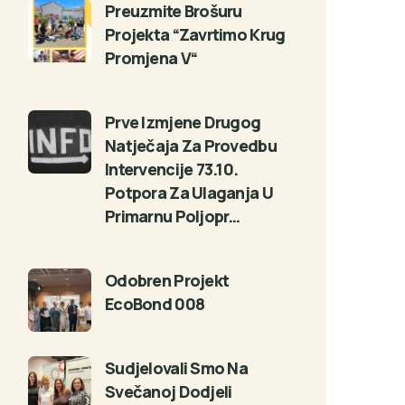
Preuzmite Brošuru
Projekta “Zavrtimo Krug
Promjena V“
Prve Izmjene Drugog
Natječaja Za Provedbu
Intervencije 73.10.
Potpora Za Ulaganja U
Primarnu Poljopr…
Odobren Projekt
EcoBond 008
Sudjelovali Smo Na
Svečanoj Dodjeli