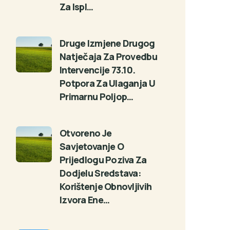
Za Ispl…
Druge Izmjene Drugog
Natječaja Za Provedbu
Intervencije 73.10.
Potpora Za Ulaganja U
Primarnu Poljop…
Otvoreno Je
Savjetovanje O
Prijedlogu Poziva Za
Dodjelu Sredstava:
Korištenje Obnovljivih
Izvora Ene…