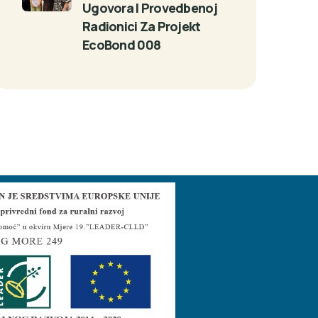
Ugovora I Provedbenoj
Radionici Za Projekt
EcoBond 008