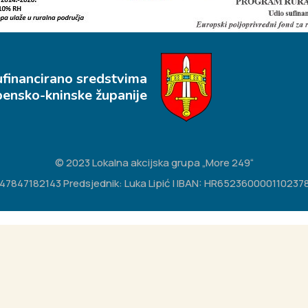
ufinancirano sredstvima
bensko-kninske županije
© 2023 Lokalna akcijska grupa „More 249“
IB: 47847182143 Predsjednik: Luka Lipić | IBAN: HR65236000011023783