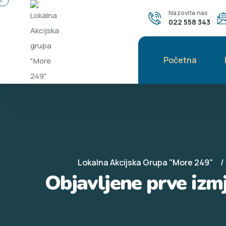
Nazovite nas
022 558 343
Početna
Lokalna Akcijska Grupa "More 249"
Objavljene prve izm