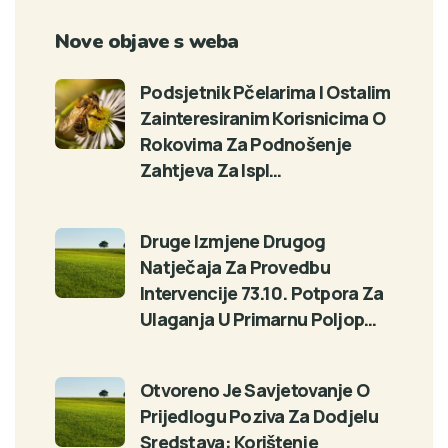
Nove objave s weba
Podsjetnik Pčelarima I Ostalim
Zainteresiranim Korisnicima O
Rokovima Za Podnošenje
Zahtjeva Za Ispl…
Druge Izmjene Drugog
Natječaja Za Provedbu
Intervencije 73.10. Potpora Za
Ulaganja U Primarnu Poljop…
Otvoreno Je Savjetovanje O
Prijedlogu Poziva Za Dodjelu
Sredstava: Korištenje