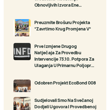
Obnovljivih Izvora Ene…
Preuzmite Brošuru Projekta
“Zavrtimo Krug Promjena V“
Prve Izmjene Drugog
Natječaja Za Provedbu
Intervencije 73.10. Potpora Za
Ulaganja U Primarnu Poljopr…
Odobren Projekt EcoBond 008
Sudjelovali Smo Na Svečanoj
Dodjeli Ugovora I Provedbenoj