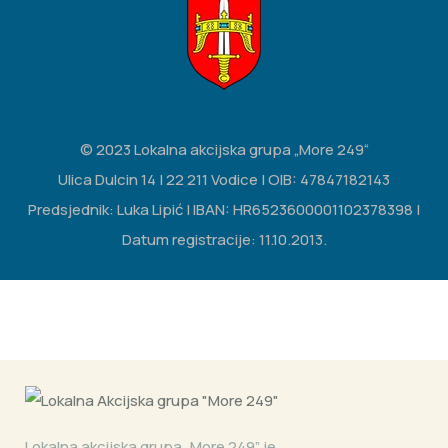
© 2023 Lokalna akcijska grupa „More 249“
Ulica Dulcin 14 | 22 211 Vodice | OIB: 47847182143
Predsjednik: Luka Lipić | IBAN: HR6523600001102378398 |
Datum registracije: 11.10.2013.
Lokalna akcijska grupa „More 249” je