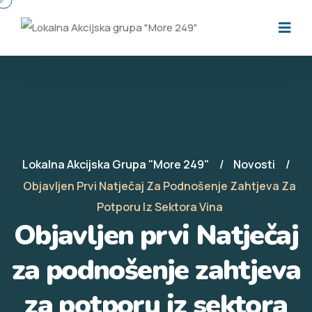
Lokalna Akcijska Grupa "More 249"
Novosti
Objavljen Prvi Natječaj Za Podnošenje Zahtjeva Za
Potporu Iz Sektora Vina
Objavljen prvi Natječaj
za podnošenje zahtjeva
za potporu iz sektora