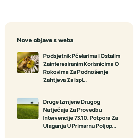
Nove objave s weba
Podsjetnik Pčelarima I Ostalim
Zainteresiranim Korisnicima O
Rokovima Za Podnošenje
Zahtjeva Za Ispl…
Druge Izmjene Drugog
Natječaja Za Provedbu
Intervencije 73.10. Potpora Za
Ulaganja U Primarnu Poljop…