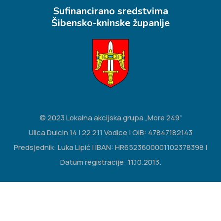
Sufinancirano sredstvima
Šibensko-kninske županije
© 2023 Lokalna akcijska grupa „More 249“
Ulica Dulcin 14 | 22 211 Vodice | OIB: 47847182143
Predsjednik: Luka Lipić | IBAN: HR6523600001102378398 |
Datum registracije: 11.10.2013.