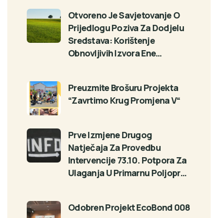
Otvoreno Je Savjetovanje O
Prijedlogu Poziva Za Dodjelu
Sredstava: Korištenje
Obnovljivih Izvora Ene…
Preuzmite Brošuru Projekta
“Zavrtimo Krug Promjena V“
Prve Izmjene Drugog
Natječaja Za Provedbu
Intervencije 73.10. Potpora Za
Ulaganja U Primarnu Poljopr…
Odobren Projekt EcoBond 008