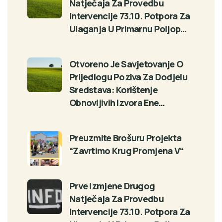
Natječaja Za Provedbu
Intervencije 73.10. Potpora Za
Ulaganja U Primarnu Poljop…
Otvoreno Je Savjetovanje O
Prijedlogu Poziva Za Dodjelu
Sredstava: Korištenje
Obnovljivih Izvora Ene…
Preuzmite Brošuru Projekta
“Zavrtimo Krug Promjena V“
Prve Izmjene Drugog
Natječaja Za Provedbu
Intervencije 73.10. Potpora Za