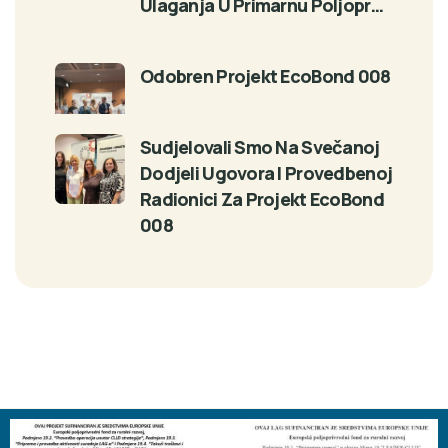
Ulaganja U Primarnu Poljopr…
Odobren Projekt EcoBond 008
Sudjelovali Smo Na Svečanoj
Dodjeli Ugovora I Provedbenoj
Radionici Za Projekt EcoBond
008