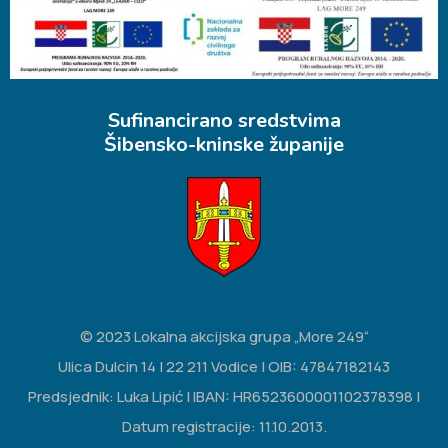
Sufinancirano sredstvima
Šibensko-kninske županije
© 2023 Lokalna akcijska grupa „More 249“
Ulica Dulcin 14 | 22 211 Vodice | OIB: 47847182143
Predsjednik: Luka Lipić | IBAN: HR6523600001102378398 |
Datum registracije: 11.10.2013.