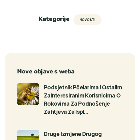
Kategorije
NOVOSTI
Nove objave s weba
Podsjetnik Pčelarima I Ostalim
Zainteresiranim Korisnicima O
Rokovima Za Podnošenje
Zahtjeva Za Ispl…
Druge Izmjene Drugog