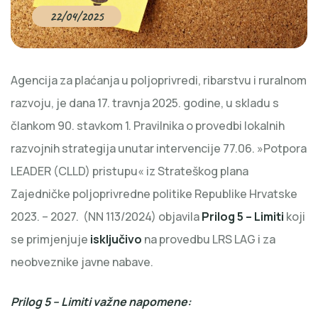
22/04/2025
Agencija za plaćanja u poljoprivredi, ribarstvu i ruralnom
razvoju, je dana 17. travnja 2025. godine, u skladu s
člankom 90. stavkom 1. Pravilnika o provedbi lokalnih
razvojnih strategija unutar intervencije 77.06. »Potpora
LEADER (CLLD) pristupu« iz Strateškog plana
Zajedničke poljoprivredne politike Republike Hrvatske
2023. – 2027. (NN 113/2024) objavila
Prilog 5 – Limiti
koji
se primjenjuje
isključivo
na provedbu LRS LAG i za
neobveznike javne nabave.
Prilog 5 – Limiti važne napomene: