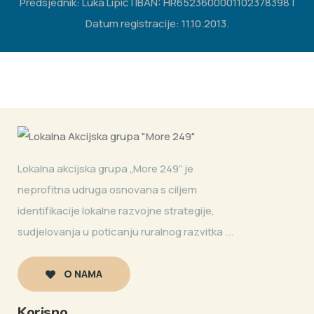
Predsjednik: Luka Lipić | IBAN: HR6523600001102378398 |
Datum registracije: 11.10.2013.
Lokalna akcijska grupa „More 249” je
neprofitna udruga osnovana s ciljem
identifikacije lokalne razvojne strategije,
sudjelovanja u poticanju ruralnog razvitka ...
O NAMA
Korisno