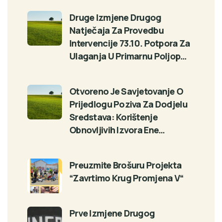
Druge Izmjene Drugog
Natječaja Za Provedbu
Intervencije 73.10. Potpora Za
Ulaganja U Primarnu Poljop…
Otvoreno Je Savjetovanje O
Prijedlogu Poziva Za Dodjelu
Sredstava: Korištenje
Obnovljivih Izvora Ene…
Preuzmite Brošuru Projekta
“Zavrtimo Krug Promjena V“
Prve Izmjene Drugog