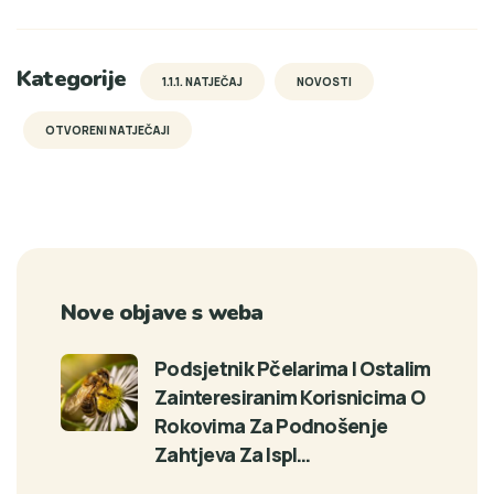
Kategorije
1.1.1. NATJEČAJ
NOVOSTI
OTVORENI NATJEČAJI
Nove objave s weba
Podsjetnik Pčelarima I Ostalim
Zainteresiranim Korisnicima O
Rokovima Za Podnošenje
Zahtjeva Za Ispl…