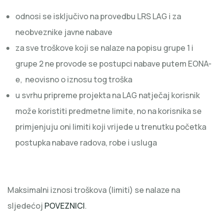
odnosi se isključivo na provedbu LRS LAG i za
neobveznike javne nabave
za sve troškove koji se nalaze na popisu grupe 1 i
grupe 2 ne provode se postupci nabave putem EONA-
e, neovisno o iznosu tog troška
u svrhu pripreme projekta na LAG natječaj korisnik
može koristiti predmetne limite, no na korisnika se
primjenjuju oni limiti koji vrijede u trenutku početka
postupka nabave radova, robe i usluga
Maksimalni iznosi troškova (limiti) se nalaze na
sljedećoj
POVEZNICI
.