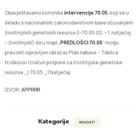
Obavještavamo korisnike
intervencije 70.05.
koji se u
skladu s nacionalnim zakonodavstvom bave očuvanjem
životinjskih genetskih resursa (I-70.05.02. – 1. natječaj
– životinjski) da u mapi „
PREDLOŠCI 70.05
“ mogu
preuzeti ispravljen obrazac Plan nabave – Tablica
troškova i izračun potpore za životinjske genetske
resurse _I 70.05 _1.Natječaj.
IZVOR:
APPRRR
Kategorije
NOVOSTI