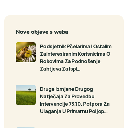
Nove objave s weba
Podsjetnik Pčelarima I Ostalim
Zainteresiranim Korisnicima O
Rokovima Za Podnošenje
Zahtjeva Za Ispl…
Druge Izmjene Drugog
Natječaja Za Provedbu
Intervencije 73.10. Potpora Za
Ulaganja U Primarnu Poljop…