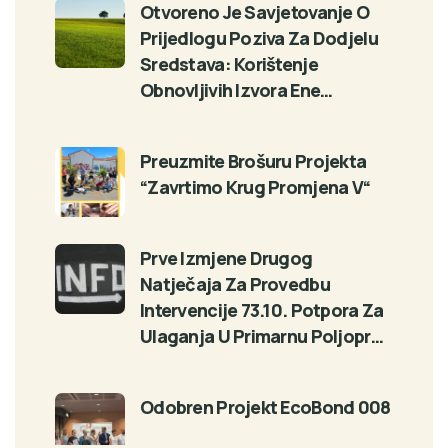
Otvoreno Je Savjetovanje O
Prijedlogu Poziva Za Dodjelu
Sredstava: Korištenje
Obnovljivih Izvora Ene…
Preuzmite Brošuru Projekta
“Zavrtimo Krug Promjena V“
Prve Izmjene Drugog
Natječaja Za Provedbu
Intervencije 73.10. Potpora Za
Ulaganja U Primarnu Poljopr…
Odobren Projekt EcoBond 008