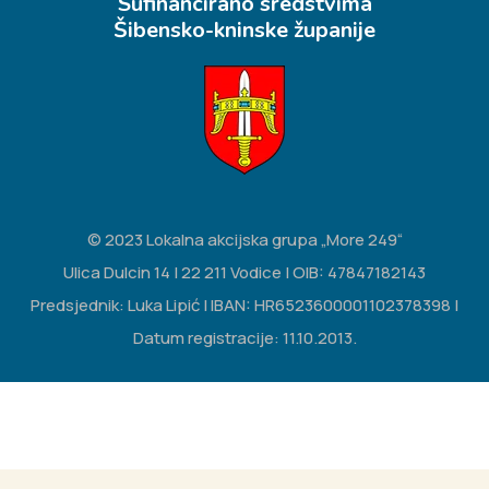
Sufinancirano sredstvima
Šibensko-kninske županije
© 2023 Lokalna akcijska grupa „More 249“
Ulica Dulcin 14 | 22 211 Vodice | OIB: 47847182143
Predsjednik: Luka Lipić | IBAN: HR6523600001102378398 |
Datum registracije: 11.10.2013.