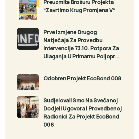
Preuzmite Brošuru Projekta
“Zavrtimo Krug Promjena V“
Prve Izmjene Drugog
Natječaja Za Provedbu
Intervencije 73.10. Potpora Za
Ulaganja U Primarnu Poljopr…
Odobren Projekt EcoBond 008
Sudjelovali Smo Na Svečanoj
Dodjeli Ugovora I Provedbenoj
Radionici Za Projekt EcoBond
008