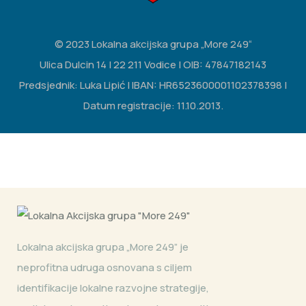
© 2023 Lokalna akcijska grupa „More 249“
Ulica Dulcin 14 | 22 211 Vodice | OIB: 47847182143
Predsjednik: Luka Lipić | IBAN: HR6523600001102378398 |
Datum registracije: 11.10.2013.
Lokalna akcijska grupa „More 249” je
neprofitna udruga osnovana s ciljem
identifikacije lokalne razvojne strategije,