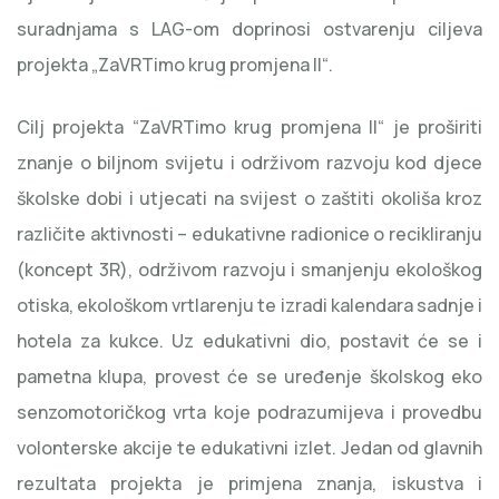
suradnjama s LAG-om doprinosi ostvarenju ciljeva
projekta „ZaVRTimo krug promjena II“.
Cilj projekta “ZaVRTimo krug promjena II“ je proširiti
znanje o biljnom svijetu i održivom razvoju kod djece
školske dobi i utjecati na svijest o zaštiti okoliša kroz
različite aktivnosti – edukativne radionice o recikliranju
(koncept 3R), održivom razvoju i smanjenju ekološkog
otiska, ekološkom vrtlarenju te izradi kalendara sadnje i
hotela za kukce. Uz edukativni dio, postavit će se i
pametna klupa, provest će se uređenje školskog eko
senzomotoričkog vrta koje podrazumijeva i provedbu
volonterske akcije te edukativni izlet. Jedan od glavnih
rezultata projekta je primjena znanja, iskustva i