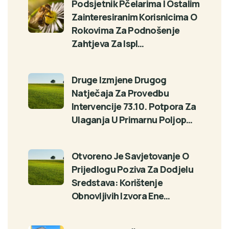
Podsjetnik Pčelarima I Ostalim
Zainteresiranim Korisnicima O
Rokovima Za Podnošenje
Zahtjeva Za Ispl…
Druge Izmjene Drugog
Natječaja Za Provedbu
Intervencije 73.10. Potpora Za
Ulaganja U Primarnu Poljop…
Otvoreno Je Savjetovanje O
Prijedlogu Poziva Za Dodjelu
Sredstava: Korištenje
Obnovljivih Izvora Ene…