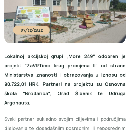
09/12/2022
Lokalnoj akcijskoj grupi „More 249“ odobren je
projekt “ZaVRTimo krug promjena II” od strane
Ministarstva znanosti i obrazovanja u iznosu od
90.722,01 HRK. Partneri na projektu su Osnovna
škola “Brodarica“, Grad Šibenik te Udruga
Argonauta.
Svaki partner sukladno svojim ciljevima i područjima
djelovanja te dosadašnjim posrednim ili neposrednim