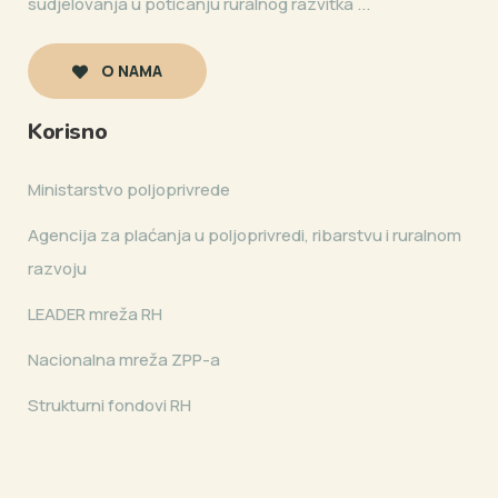
sudjelovanja u poticanju ruralnog razvitka ...
O NAMA
Korisno
Ministarstvo poljoprivrede
Agencija za plaćanja u poljoprivredi, ribarstvu i ruralnom
razvoju
LEADER mreža RH
Nacionalna mreža ZPP-a
Strukturni fondovi RH