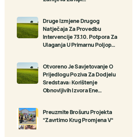
Druge Izmjene Drugog
Natječaja Za Provedbu
Intervencije 73.10. Potpora Za
Ulaganja U Primarnu Poljop…
Otvoreno Je Savjetovanje O
Prijedlogu Poziva Za Dodjelu
Sredstava: Korištenje
Obnovljivih Izvora Ene…
Preuzmite Brošuru Projekta
“Zavrtimo Krug Promjena V“