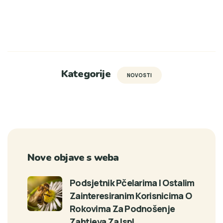
Kategorije
NOVOSTI
Nove objave s weba
Podsjetnik Pčelarima I Ostalim
Zainteresiranim Korisnicima O
Rokovima Za Podnošenje
Zahtjeva Za Ispl…