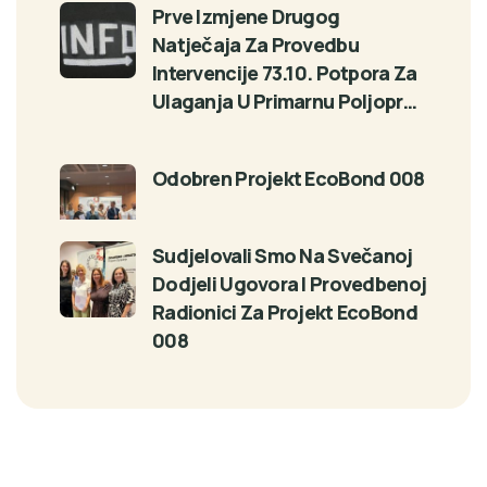
Prve Izmjene Drugog
Natječaja Za Provedbu
Intervencije 73.10. Potpora Za
Ulaganja U Primarnu Poljopr…
Odobren Projekt EcoBond 008
Sudjelovali Smo Na Svečanoj
Dodjeli Ugovora I Provedbenoj
Radionici Za Projekt EcoBond
008