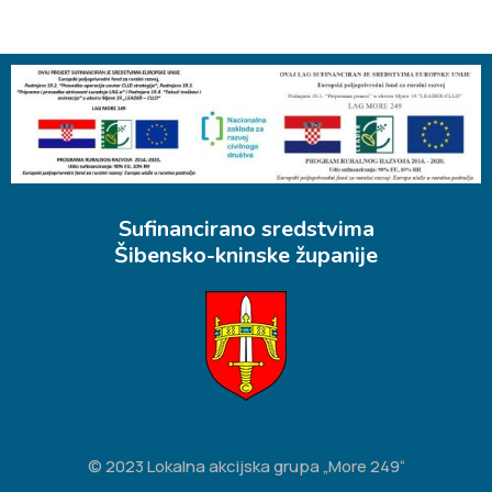
Sufinancirano sredstvima
Šibensko-kninske županije
© 2023 Lokalna akcijska grupa „More 249“