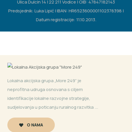
Ulica Dulcin 14 | 22 211 Vodice | OIB: 47847182143
Predsjednik: Luka Lipić | IBAN: HR6523600001102378398 |
Datum registracije: 11.10.2013.
Lokalna akcijska grupa „More 249” je
neprofitna udruga osnovana s ciljem
identifikacije lokalne razvojne strategije,
sudjelovanja u poticanju ruralnog razvitka ...
O NAMA