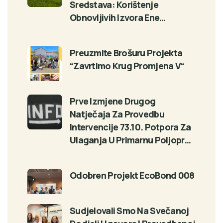
Sredstava: Korištenje
Obnovljivih Izvora Ene…
Preuzmite Brošuru Projekta
“Zavrtimo Krug Promjena V“
Prve Izmjene Drugog
Natječaja Za Provedbu
Intervencije 73.10. Potpora Za
Ulaganja U Primarnu Poljopr…
Odobren Projekt EcoBond 008
Sudjelovali Smo Na Svečanoj