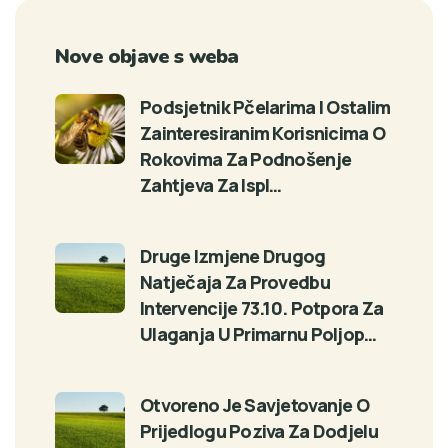
Nove objave s weba
Podsjetnik Pčelarima I Ostalim
Zainteresiranim Korisnicima O
Rokovima Za Podnošenje
Zahtjeva Za Ispl…
Druge Izmjene Drugog
Natječaja Za Provedbu
Intervencije 73.10. Potpora Za
Ulaganja U Primarnu Poljop…
Otvoreno Je Savjetovanje O
Prijedlogu Poziva Za Dodjelu