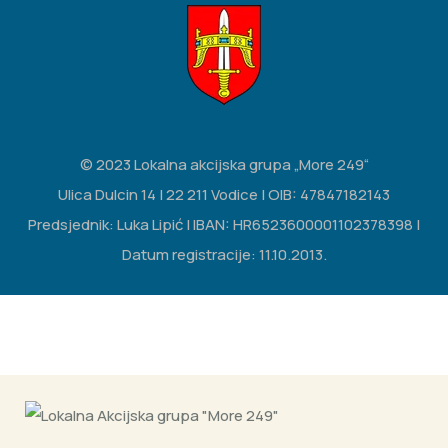
© 2023 Lokalna akcijska grupa „More 249“
Ulica Dulcin 14 | 22 211 Vodice | OIB: 47847182143
Predsjednik: Luka Lipić | IBAN: HR6523600001102378398 |
Datum registracije: 11.10.2013.