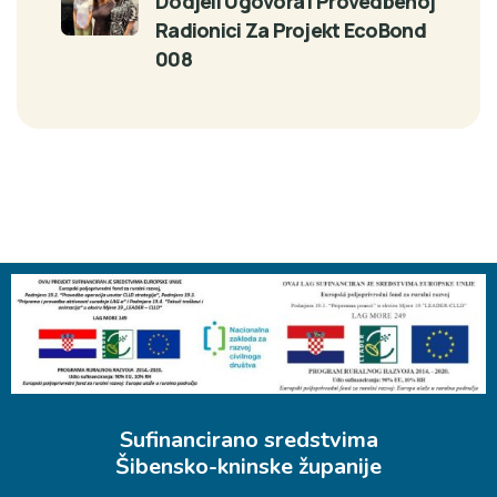
Dodjeli Ugovora I Provedbenoj
Radionici Za Projekt EcoBond
008
Sufinancirano sredstvima
Šibensko-kninske županije