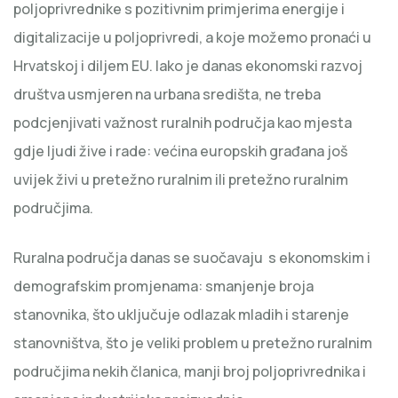
poljoprivrednike s pozitivnim primjerima energije i
digitalizacije u poljoprivredi, a koje možemo pronaći u
Hrvatskoj i diljem EU. Iako je danas ekonomski razvoj
društva usmjeren na urbana središta, ne treba
podcjenjivati ​​važnost ruralnih područja kao mjesta
gdje ljudi žive i rade: većina europskih građana još
uvijek živi u pretežno ruralnim ili pretežno ruralnim
područjima.
Ruralna područja danas se suočavaju s ekonomskim i
demografskim promjenama: smanjenje broja
stanovnika, što uključuje odlazak mladih i starenje
stanovništva, što je veliki problem u pretežno ruralnim
područjima nekih članica, manji broj poljoprivrednika i