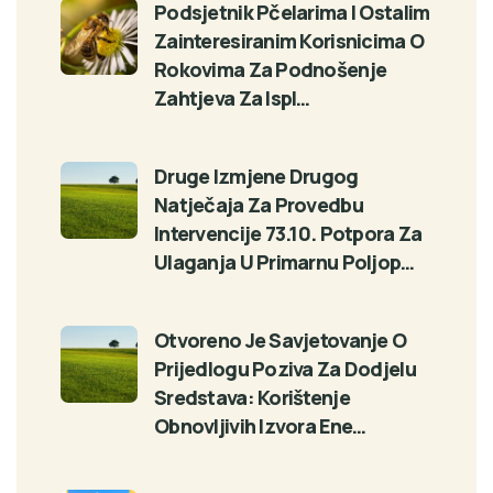
Podsjetnik Pčelarima I Ostalim
Zainteresiranim Korisnicima O
Rokovima Za Podnošenje
Zahtjeva Za Ispl…
Druge Izmjene Drugog
Natječaja Za Provedbu
Intervencije 73.10. Potpora Za
Ulaganja U Primarnu Poljop…
Otvoreno Je Savjetovanje O
Prijedlogu Poziva Za Dodjelu
Sredstava: Korištenje
Obnovljivih Izvora Ene…