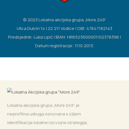
© 2023 Lokalna akcijska grupa „More 249“
Ulica Dulcin 14 | 22 211 Vodice | OIB: 47847182143
Predsjednik: Luka Lipić | IBAN: HR6523600001102378398 |
Datum registracije: 11.10.2013.
Lokalna akcijska grupa „More 249” je
neprofitna udruga osnovana s ciljem
identifikacije lokalne razvojne strategije,