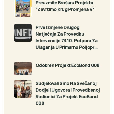
Preuzmite Brošuru Projekta
“Zavrtimo Krug Promjena V“
Prve Izmjene Drugog
Natječaja Za Provedbu
Intervencije 73.10. Potpora Za
Ulaganja U Primarnu Poljopr…
Odobren Projekt EcoBond 008
Sudjelovali Smo Na Svečanoj
Dodjeli Ugovora I Provedbenoj
Radionici Za Projekt EcoBond
008