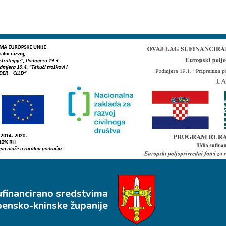
ufinancirano sredstvima
bensko-kninske županije