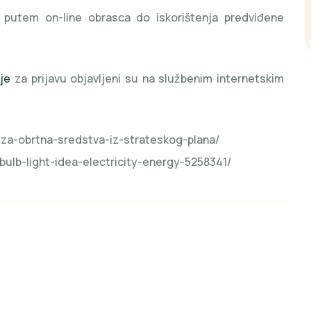
utem on-line obrasca do iskorištenja predviđene
je
za prijavu objavljeni su na službenim internetskim
i-za-obrtna-sredstva-iz-strateskog-plana/
/bulb-light-idea-electricity-energy-5258341/