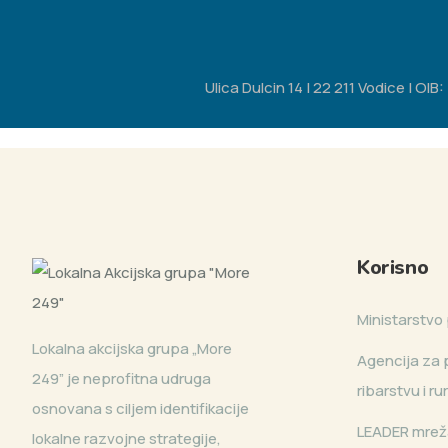
Ulica Dulcin 14 | 22 211 Vodice | O
Korisno
Ministarstvo 
Lokalna akcijska grupa „More
Agencija za p
249” je neprofitna udruga
ribarstvu i r
osnovana s ciljem identifikacije
LEADER mrež
lokalne razvojne strategije,