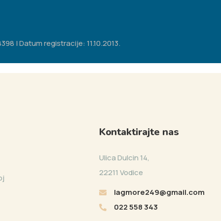
98 | Datum registracije: 11.10.2013.
Kontaktirajte nas
Ulica Dulcin 14,
22211 Vodice
oj
lagmore249@gmail.com
022 558 343