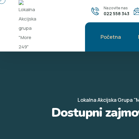
Nazovite nas
022 558 343
Početna
Lokalna Akcijska Grupa "
Dostupni zajmov