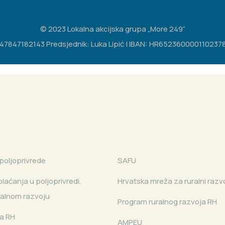
© 2023 Lokalna akcijska grupa „More 249“
IB: 47847182143 Predsjednik: Luka Lipić | IBAN: HR65236000011023783
poljoprivrede
SAFU
laćanja u poljoprivredi,
Hrvatska mreža za ruralni razv
uralnom razvoju
Program ruralnog razvoja RH
a RH
AMPEU