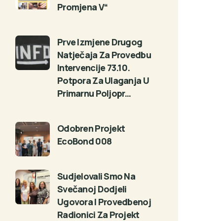
Promjena V“
Prve Izmjene Drugog
Natječaja Za Provedbu
Intervencije 73.10.
Potpora Za Ulaganja U
Primarnu Poljopr…
Odobren Projekt
EcoBond 008
Sudjelovali Smo Na
Svečanoj Dodjeli
Ugovora I Provedbenoj
Radionici Za Projekt