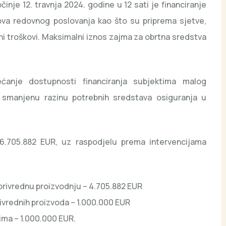
nje 12. travnja 2024. godine u 12 sati je financiranje
ova redovnog poslovanja kao što su priprema sjetve,
odni troškovi. Maksimalni iznos zajma za obrtna sredstva
ećanje dostupnosti financiranja subjektima malog
smanjenu razinu potrebnih sredstava osiguranja u
 6.705.882 EUR, uz raspodjelu prema intervencijama
oprivrednu proizvodnju – 4.705.882 EUR
privrednih proizvoda – 1.000.000 EUR
jima – 1.000.000 EUR.