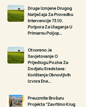
Druge Izmjene Drugog
Natječaja Za Provedbu
Intervencije 73.10.
Potpora Za Ulaganja U
Primarnu Poljop…
Otvoreno Je
Savjetovanje O
Prijedlogu Poziva Za
Dodjelu Sredstava:
Korištenje Obnovljivih
Izvora Ene…
Preuzmite Brošuru
Projekta “Zavrtimo Krug