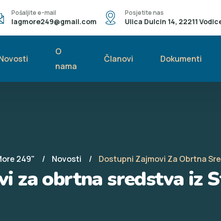
Pošaljite e-mail
Posjetite nas
lagmore249@gmail.com
Ulica Dulcin 14, 22211 Vodic
O
Novosti
Članovi
Dokumenti
nama
More 249"
Novosti
Dostupni Zajmovi Za Obrtna Sre
i za obrtna sredstva iz 