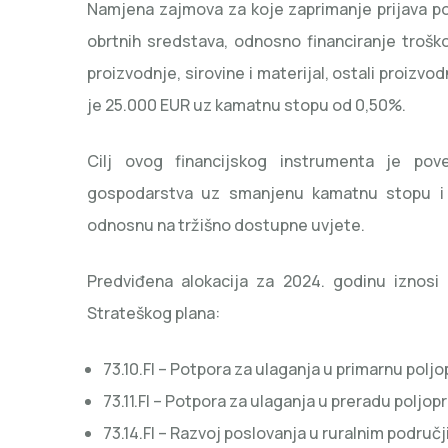
Namjena zajmova za koje zaprimanje prijava poči
obrtnih sredstava, odnosno financiranje trošk
proizvodnje, sirovine i materijal, ostali proizv
je 25.000 EUR uz kamatnu stopu od 0,50%.
Cilj ovog financijskog instrumenta je pov
gospodarstva uz smanjenu kamatnu stopu i 
odnosnu na tržišno dostupne uvjete.
Predviđena alokacija za 2024. godinu iznosi
Strateškog plana:
73.10.FI – Potpora za ulaganja u primarnu polj
73.11.FI – Potpora za ulaganja u preradu poljo
73.14.FI – Razvoj poslovanja u ruralnim područ