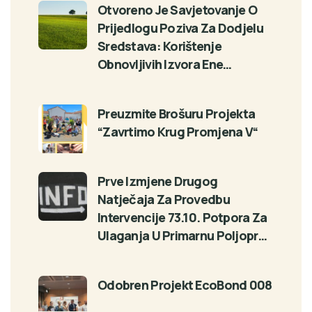
Otvoreno Je Savjetovanje O
Prijedlogu Poziva Za Dodjelu
Sredstava: Korištenje
Obnovljivih Izvora Ene…
Preuzmite Brošuru Projekta
“Zavrtimo Krug Promjena V“
Prve Izmjene Drugog
Natječaja Za Provedbu
Intervencije 73.10. Potpora Za
Ulaganja U Primarnu Poljopr…
Odobren Projekt EcoBond 008