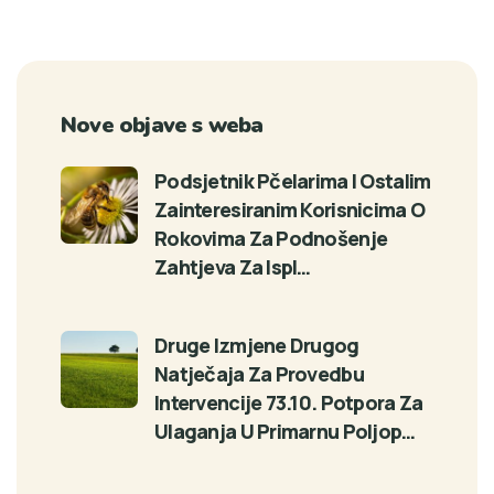
Nove objave s weba
Podsjetnik Pčelarima I Ostalim
Zainteresiranim Korisnicima O
Rokovima Za Podnošenje
Zahtjeva Za Ispl…
Druge Izmjene Drugog
Natječaja Za Provedbu
Intervencije 73.10. Potpora Za
Ulaganja U Primarnu Poljop…