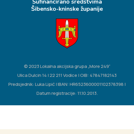
Sufinancirano sredstvima
Šibensko-kninske županije
© 2023 Lokalna akcijska grupa „More 249“
Ulica Dulcin 14 | 22 211 Vodice | OIB: 47847182143
Predsjednik: Luka Lipić | IBAN: HR6523600001102378398 |
Datum registracije: 11.10.2013.