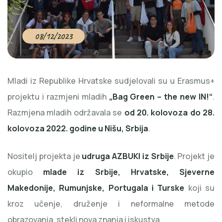
08/12/2023
Mladi iz Republike Hrvatske sudjelovali su u Erasmus+
projektu i razmjeni mladih
„Bag Green – the new IN!“
.
Razmjena mladih održavala se
od 20. kolovoza do 28.
kolovoza 2022. godine u Nišu, Srbija
.
Nositelj projekta je
udruga AZBUKI iz Srbije
. Projekt je
okupio
mlade iz Srbije, Hrvatske, Sjeverne
Makedonije, Rumunjske, Portugala i Turske
koji su
kroz učenje, druženje i neformalne metode
obrazovanja, stekli nova znanja i iskustva.