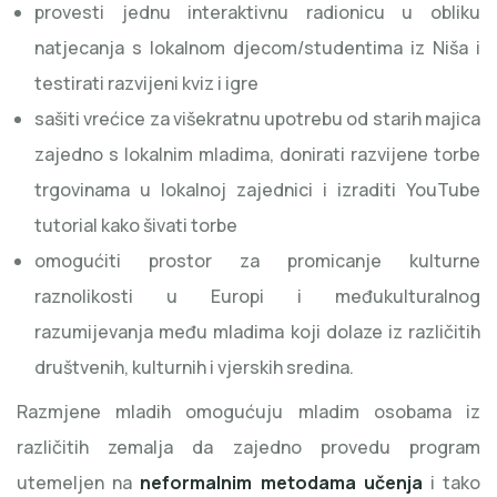
provesti jednu interaktivnu radionicu u obliku
natjecanja s lokalnom djecom/studentima iz Niša i
testirati razvijeni kviz i igre
sašiti vrećice za višekratnu upotrebu od starih majica
zajedno s lokalnim mladima, donirati razvijene torbe
trgovinama u lokalnoj zajednici i izraditi YouTube
tutorial kako šivati ​​torbe
omogućiti prostor za promicanje kulturne
raznolikosti u Europi i međukulturalnog
razumijevanja među mladima koji dolaze iz različitih
društvenih, kulturnih i vjerskih sredina.
Razmjene mladih omogućuju mladim osobama iz
različitih zemalja da zajedno provedu program
utemeljen na
neformalnim metodama učenja
i tako