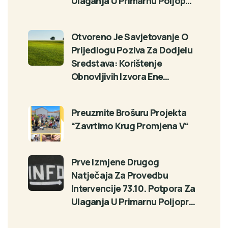
Ulaganja U Primarnu Poljop…
Otvoreno Je Savjetovanje O
Prijedlogu Poziva Za Dodjelu
Sredstava: Korištenje
Obnovljivih Izvora Ene…
Preuzmite Brošuru Projekta
“Zavrtimo Krug Promjena V“
Prve Izmjene Drugog
Natječaja Za Provedbu
Intervencije 73.10. Potpora Za
Ulaganja U Primarnu Poljopr…