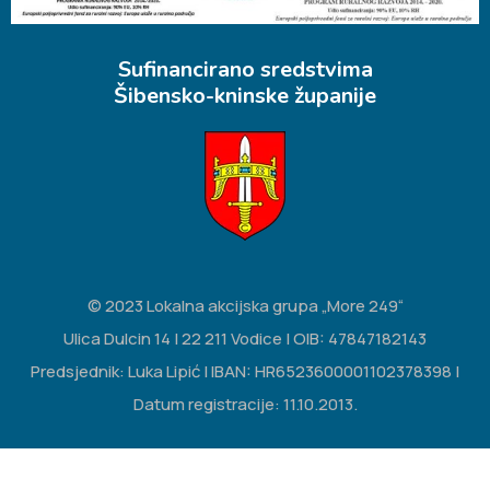
Sufinancirano sredstvima
Šibensko-kninske županije
© 2023 Lokalna akcijska grupa „More 249“
Ulica Dulcin 14 | 22 211 Vodice | OIB: 47847182143
Predsjednik: Luka Lipić | IBAN: HR6523600001102378398 |
Datum registracije: 11.10.2013.