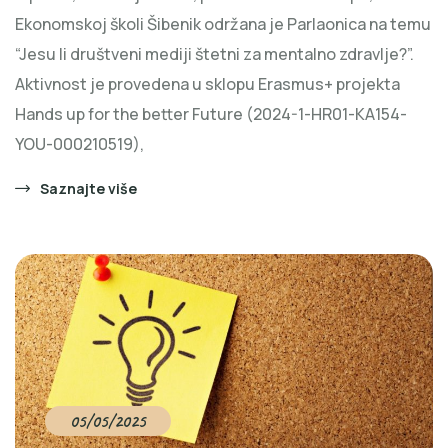
Ekonomskoj školi Šibenik održana je Parlaonica na temu
“Jesu li društveni mediji štetni za mentalno zdravlje?”.
Aktivnost je provedena u sklopu Erasmus+ projekta
Hands up for the better Future (2024-1-HR01-KA154-
YOU-000210519),
Saznajte više
05/05/2025