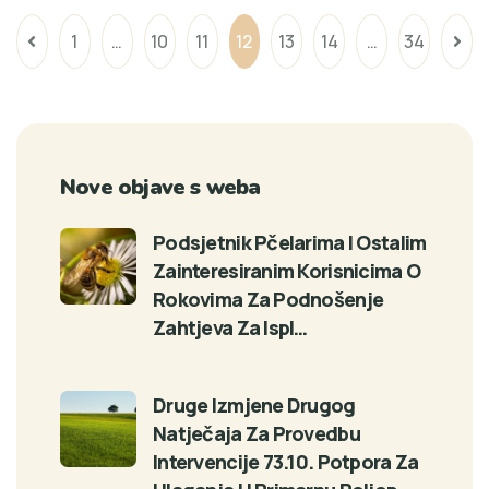
1
…
10
11
12
13
14
…
34
Nove objave s weba
Podsjetnik Pčelarima I Ostalim
Zainteresiranim Korisnicima O
Rokovima Za Podnošenje
Zahtjeva Za Ispl…
Druge Izmjene Drugog
Natječaja Za Provedbu
Intervencije 73.10. Potpora Za