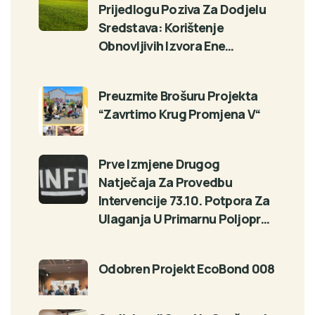
Prijedlogu Poziva Za Dodjelu
Sredstava: Korištenje
Obnovljivih Izvora Ene…
Preuzmite Brošuru Projekta
“Zavrtimo Krug Promjena V“
Prve Izmjene Drugog
Natječaja Za Provedbu
Intervencije 73.10. Potpora Za
Ulaganja U Primarnu Poljopr…
Odobren Projekt EcoBond 008