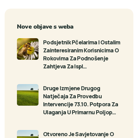
Nove objave s weba
Podsjetnik Pčelarima I Ostalim
Zainteresiranim Korisnicima O
Rokovima Za Podnošenje
Zahtjeva Za Ispl…
Druge Izmjene Drugog
Natječaja Za Provedbu
Intervencije 73.10. Potpora Za
Ulaganja U Primarnu Poljop…
Otvoreno Je Savjetovanje O