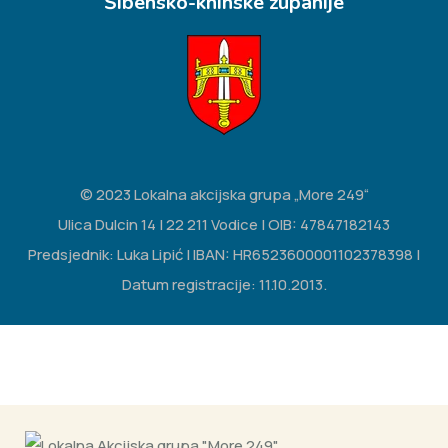
Šibensko-kninske županije
© 2023 Lokalna akcijska grupa „More 249“
Ulica Dulcin 14 | 22 211 Vodice | OIB: 47847182143
Predsjednik: Luka Lipić | IBAN: HR6523600001102378398 |
Datum registracije: 11.10.2013.