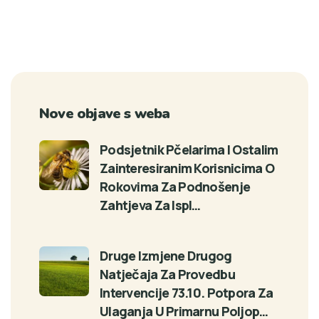
Nove objave s weba
Podsjetnik Pčelarima I Ostalim
Zainteresiranim Korisnicima O
Rokovima Za Podnošenje
Zahtjeva Za Ispl…
Druge Izmjene Drugog
Natječaja Za Provedbu
Intervencije 73.10. Potpora Za
Ulaganja U Primarnu Poljop…