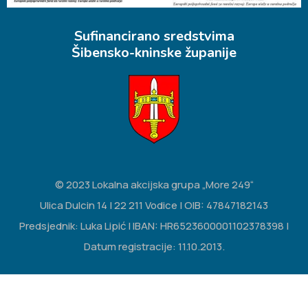
Sufinancirano sredstvima
Šibensko-kninske županije
© 2023 Lokalna akcijska grupa „More 249“
Ulica Dulcin 14 | 22 211 Vodice | OIB: 47847182143
Predsjednik: Luka Lipić | IBAN: HR6523600001102378398 |
Datum registracije: 11.10.2013.