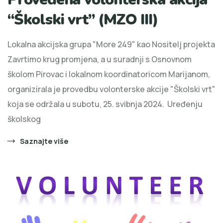
“Školski vrt” (MZO III)
Lokalna akcijska grupa "More 249" kao Nositelj projekta
Zavrtimo krug promjena, a u suradnji s Osnovnom
školom Pirovac i lokalnom koordinatoricom Marijanom,
organizirala je provedbu volonterske akcije "Školski vrt"
koja se održala u subotu, 25. svibnja 2024. Uređenju
školskog
Saznajte više