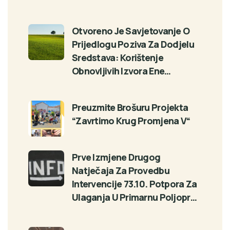
Otvoreno Je Savjetovanje O
Prijedlogu Poziva Za Dodjelu
Sredstava: Korištenje
Obnovljivih Izvora Ene…
Preuzmite Brošuru Projekta
“Zavrtimo Krug Promjena V“
Prve Izmjene Drugog
Natječaja Za Provedbu
Intervencije 73.10. Potpora Za
Ulaganja U Primarnu Poljopr…