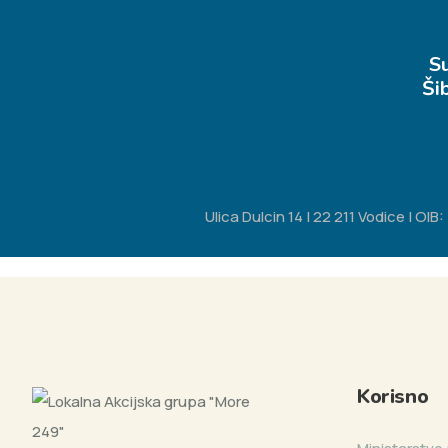
S
Ši
Ulica Dulcin 14 | 22 211 Vodice | O
Korisno