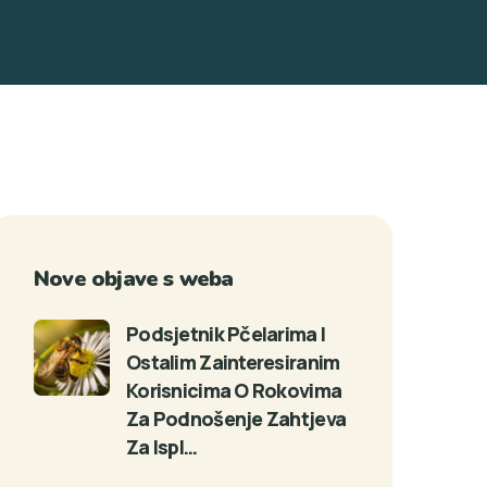
Nove objave s weba
Podsjetnik Pčelarima I
Ostalim Zainteresiranim
Korisnicima O Rokovima
Za Podnošenje Zahtjeva
Za Ispl…