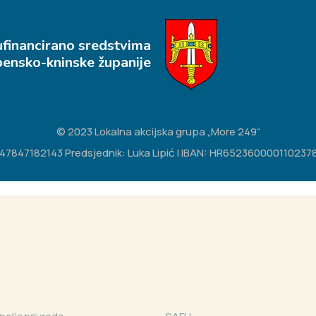
ufinancirano sredstvima
bensko-kninske županije
© 2023 Lokalna akcijska grupa „More 249“
IB: 47847182143 Predsjednik: Luka Lipić | IBAN: HR65236000011023783