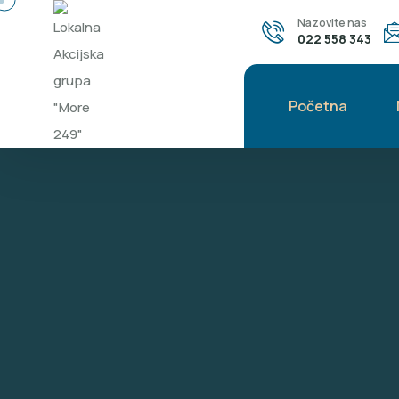
Nazovite nas
022 558 343
Početna