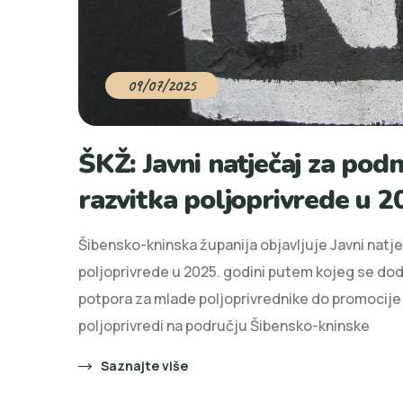
09/07/2025
ŠKŽ: Javni natječaj za podn
razvitka poljoprivrede u 2
Šibensko-kninska županija objavljuje Javni natj
poljoprivrede u 2025. godini putem kojeg se dodj
potpora za mlade poljoprivrednike do promocije
poljoprivredi na području Šibensko-kninske
Saznajte više