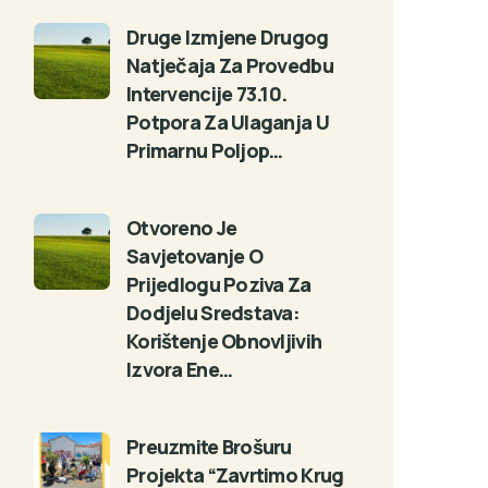
Druge Izmjene Drugog
Natječaja Za Provedbu
Intervencije 73.10.
Potpora Za Ulaganja U
Primarnu Poljop…
Otvoreno Je
Savjetovanje O
Prijedlogu Poziva Za
Dodjelu Sredstava:
Korištenje Obnovljivih
Izvora Ene…
Preuzmite Brošuru
Projekta “Zavrtimo Krug