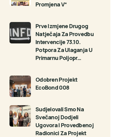
Promjena V“
Prve Izmjene Drugog
Natječaja Za Provedbu
Intervencije 73.10.
Potpora Za Ulaganja U
Primarnu Poljopr…
Odobren Projekt
EcoBond 008
Sudjelovali Smo Na
Svečanoj Dodjeli
Ugovora I Provedbenoj
Radionici Za Projekt