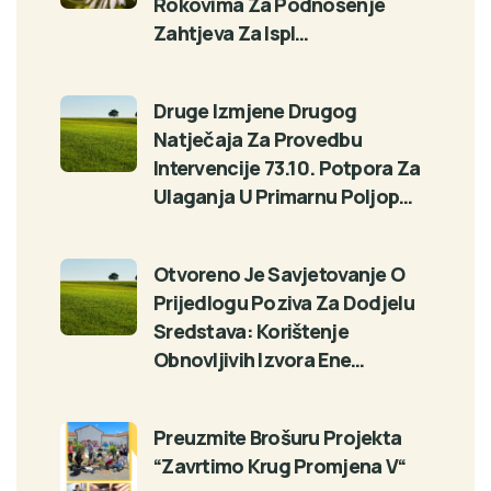
Rokovima Za Podnošenje
Zahtjeva Za Ispl…
Druge Izmjene Drugog
Natječaja Za Provedbu
Intervencije 73.10. Potpora Za
Ulaganja U Primarnu Poljop…
Otvoreno Je Savjetovanje O
Prijedlogu Poziva Za Dodjelu
Sredstava: Korištenje
Obnovljivih Izvora Ene…
Preuzmite Brošuru Projekta
“Zavrtimo Krug Promjena V“