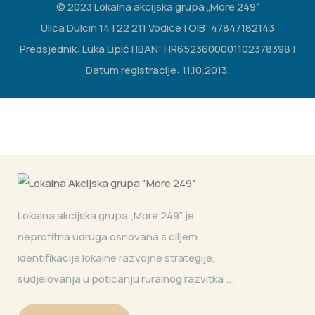
© 2023 Lokalna akcijska grupa „More 249“
Ulica Dulcin 14 | 22 211 Vodice | OIB: 47847182143
Predsjednik: Luka Lipić | IBAN: HR6523600001102378398 |
Datum registracije: 11.10.2013.
Lokalna akcijska grupa „More 249” je
neprofitna udruga osnovana s ciljem
identifikacije lokalne razvojne strategije,
sudjelovanja u poticanju ruralnog razvitka ...