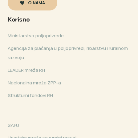
O NAMA
Korisno
Ministarstvo poljoprivrede
Agencija za plaćanja u poljoprivredi, ribarstvu i ruralnom
razvoju
LEADER mreža RH
Nacionalna mreža ZPP-a
Strukturni fondovi RH
SAFU
Hrvatska mreža za ruralni razvoj