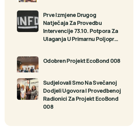
Prve Izmjene Drugog
Natječaja Za Provedbu
Intervencije 73.10. Potpora Za
Ulaganja U Primarnu Poljopr…
Odobren Projekt EcoBond 008
Sudjelovali Smo Na Svečanoj
Dodjeli Ugovora I Provedbenoj
Radionici Za Projekt EcoBond
008