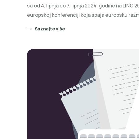
su od 4. lipnja do 7. lipnja 2024. godine na LINC 
europskoj konferenciji koja spaja europsku raz
Saznajte više