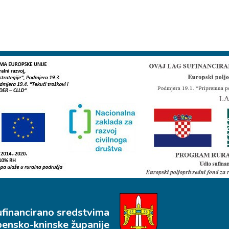
ufinancirano sredstvima
bensko-kninske županije