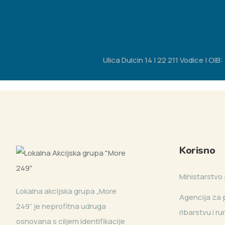
Ulica Dulcin 14 | 22 211 Vodice | O
Korisno
Ministarstvo 
Lokalna akcijska grupa „More
Agencija za p
249” je neprofitna udruga
ribarstvu i r
osnovana s ciljem identifikacije