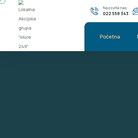
Nazovite nas
022 558 343
Početna