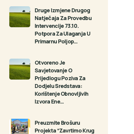
Druge Izmjene Drugog
Natječaja Za Provedbu
Intervencije 73.10.
Potpora Za Ulaganja U
Primarnu Poljop…
Otvoreno Je
Savjetovanje O
Prijedlogu Poziva Za
Dodjelu Sredstava:
Korištenje Obnovljivih
Izvora Ene…
Preuzmite Brošuru
Projekta “Zavrtimo Krug