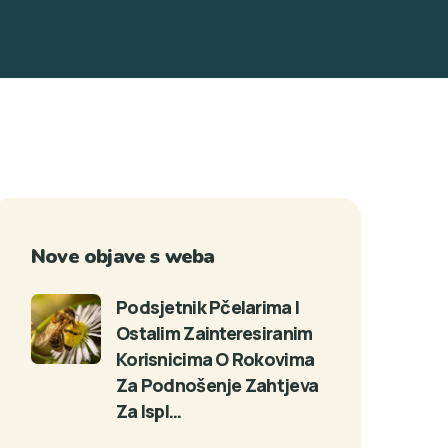
Nove objave s weba
Podsjetnik Pčelarima I
Ostalim Zainteresiranim
Korisnicima O Rokovima
Za Podnošenje Zahtjeva
Za Ispl…