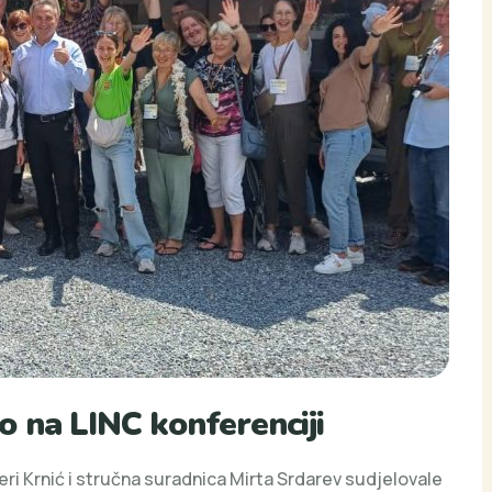
 na LINC konferenciji
ri Krnić i stručna suradnica Mirta Srdarev sudjelovale