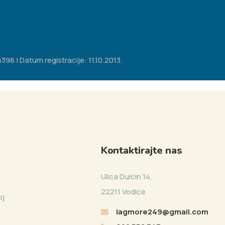
98 | Datum registracije: 11.10.2013.
Kontaktirajte nas
Ulica Dulcin 14,
22211 Vodice
oj
lagmore249@gmail.com