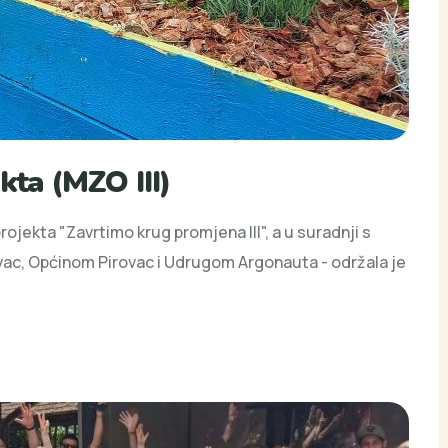
kta (MZO III)
ojekta "Zavrtimo krug promjena III", a u suradnji s
ac, Općinom Pirovac i Udrugom Argonauta - održala je