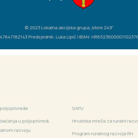
© 2023 Lokalna akcijska grupa „More 249“
IB: 47847182143 Predsjednik: Luka Lipić | IBAN: HR65236000011023783
poljoprivrede
SAFU
laćanja u poljoprivredi,
Hrvatska mreža za ruralni razv
uralnom razvoju
Program ruralnog razvoja RH