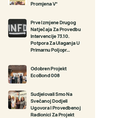
Promjena V“
Prve Izmjene Drugog
Natječaja Za Provedbu
Intervencije 73.10.
Potpora Za Ulaganja U
Primarnu Poljopr…
Odobren Projekt
EcoBond 008
Sudjelovali Smo Na
Svečanoj Dodjeli
Ugovora I Provedbenoj
Radionici Za Projekt