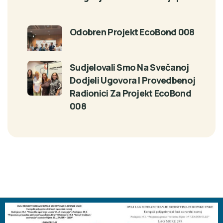
Odobren Projekt EcoBond 008
Sudjelovali Smo Na Svečanoj
Dodjeli Ugovora I Provedbenoj
Radionici Za Projekt EcoBond
008