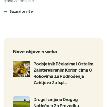
plana Zajedničke
Saznajte više
Nove objave s weba
Podsjetnik Pčelarima I Ostalim
Zainteresiranim Korisnicima O
Rokovima Za Podnošenje
Zahtjeva Za Ispl…
Druge Izmjene Drugog
Natječaja Za Provedbu