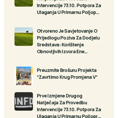
Intervencije 73.10. Potpora Za
Ulaganja U Primarnu Poljop…
Otvoreno Je Savjetovanje O
Prijedlogu Poziva Za Dodjelu
Sredstava: Korištenje
Obnovljivih Izvora Ene…
Preuzmite Brošuru Projekta
“Zavrtimo Krug Promjena V“
Prve Izmjene Drugog
Natječaja Za Provedbu
Intervencije 73.10. Potpora Za
Ulaganja U Primarnu Poljopr…