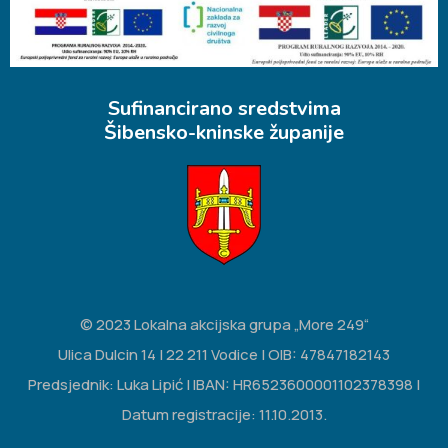
Sufinancirano sredstvima
Šibensko-kninske županije
© 2023 Lokalna akcijska grupa „More 249“
Ulica Dulcin 14 | 22 211 Vodice | OIB: 47847182143
Predsjednik: Luka Lipić | IBAN: HR6523600001102378398 |
Datum registracije: 11.10.2013.