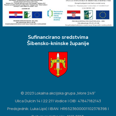
Sufinancirano sredstvima
Šibensko-kninske županije
© 2023 Lokalna akcijska grupa „More 249“
Ulica Dulcin 14 | 22 211 Vodice | OIB: 47847182143
Predsjednik: Luka Lipić | IBAN: HR6523600001102378398 |