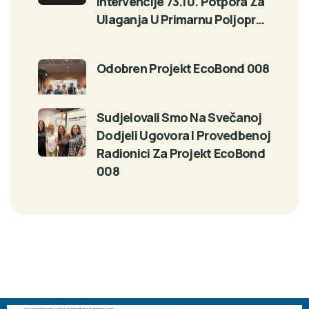
Intervencije 73.10. Potpora Za
Ulaganja U Primarnu Poljopr…
Odobren Projekt EcoBond 008
Sudjelovali Smo Na Svečanoj
Dodjeli Ugovora I Provedbenoj
Radionici Za Projekt EcoBond
008