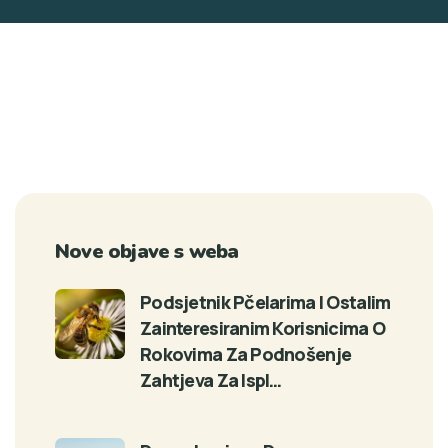
Nove objave s weba
Podsjetnik Pčelarima I Ostalim
Zainteresiranim Korisnicima O
Rokovima Za Podnošenje
Zahtjeva Za Ispl…