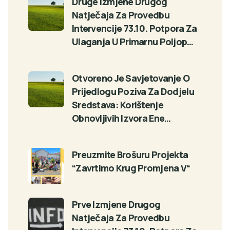
Druge Izmjene Drugog
Natječaja Za Provedbu
Intervencije 73.10. Potpora Za
Ulaganja U Primarnu Poljop…
Otvoreno Je Savjetovanje O
Prijedlogu Poziva Za Dodjelu
Sredstava: Korištenje
Obnovljivih Izvora Ene…
Preuzmite Brošuru Projekta
“Zavrtimo Krug Promjena V“
Prve Izmjene Drugog
Natječaja Za Provedbu