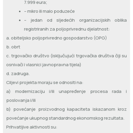
7.999 eura;
– mikro ili malo poduzeće
– jedan od sljedećih organizacijskih oblika
registriranih za poljoprivrednu djelatnost:
a. obiteljsko poljoprivredno gospodarstvo (OPG)
b. obrt
c. trgovačko društvo (isključujući trgovačka društva čiji su
osnivači i vlasnici javnopravna tijela)
d. zadruga.
Ciljevi projekta moraju se odnositi na:
a) modernizaciju i/ili unapređenje procesa rada i
poslovanja i/ili
b) povećanje proizvodnog kapaciteta iskazanom kroz
povećanje ukupnog standardnog ekonomskog rezultata.
Prihvatljive aktivnosti su: