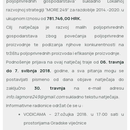
poljoprivrednih gospodarstava” sukladno Lokalnoj
razvojnoj strategiji “MORE 249” za razdoblje 2014.-2020. u
ukupnom iznosu od
781.746,00 HRK.
Cilj natječaja je razvoj malih poljoprivrednih
gospodarstava zbog povećanja poljoprivredne
proizvodnje te podizanja njihove konkurentnosti na
tržištu poljoprivrednih proizvoda i efikasnije proizvodnje.
Podnošenje prijava na ovaj natječaj traje od
06. travnja
do 7. svibnja 2018.
godine, a sva pitanja mogu se
postavljati pismeno od dana objave natječaja do
zaključno
30. travnja
na e-mail adresu
info.lagmore249@gmail.com
sukladno tekstu natječaja.
Informativne radionice održat će se u :
VODICAMA – 27.ožujka 2018. u 17:00 sati u
prostorijama Gradske vijećnice