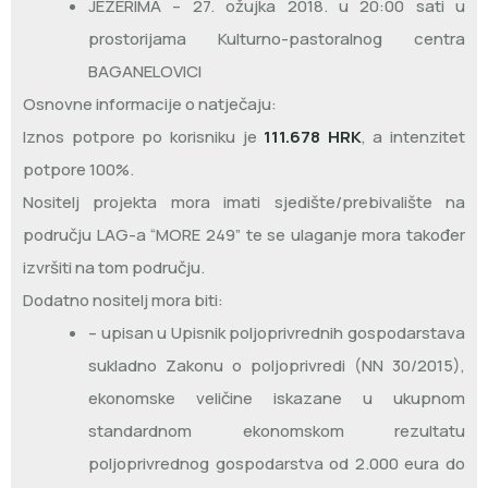
JEZERIMA – 27. ožujka 2018. u 20:00 sati u
prostorijama Kulturno-pastoralnog centra
BAGANELOVICI
Osnovne informacije o natječaju:
Iznos potpore po korisniku je
111.678 HRK
, a intenzitet
potpore 100%.
Nositelj projekta mora imati sjedište/prebivalište na
području LAG-a “MORE 249” te se ulaganje mora također
izvršiti na tom području.
Dodatno nositelj mora biti:
– upisan u Upisnik poljoprivrednih gospodarstava
sukladno Zakonu o poljoprivredi (NN 30/2015),
ekonomske veličine iskazane u ukupnom
standardnom ekonomskom rezultatu
poljoprivrednog gospodarstva od 2.000 eura do