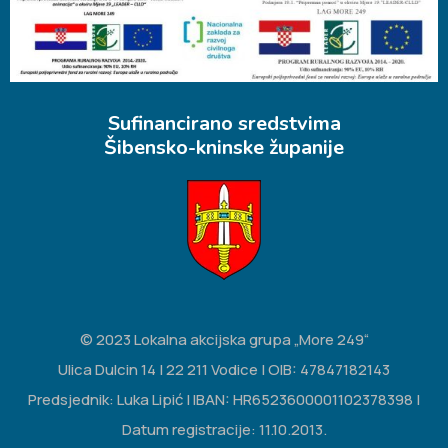
Sufinancirano sredstvima
Šibensko-kninske županije
© 2023 Lokalna akcijska grupa „More 249“
Ulica Dulcin 14 | 22 211 Vodice | OIB: 47847182143
Predsjednik: Luka Lipić | IBAN: HR6523600001102378398 |
Datum registracije: 11.10.2013.